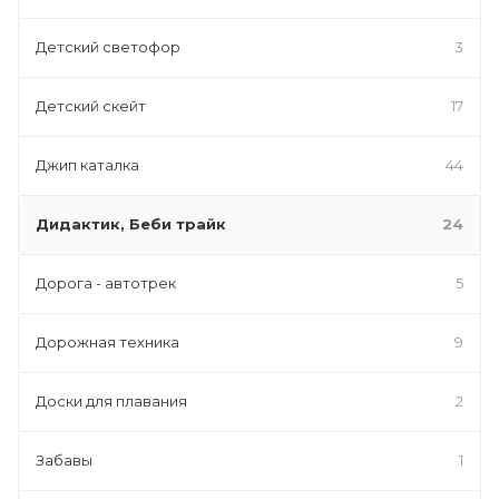
Детский светофор
3
Детский скейт
17
Джип каталка
44
Дидактик, Беби трайк
24
Дорога - автотрек
5
Дорожная техника
9
Доски для плавания
2
Забавы
1