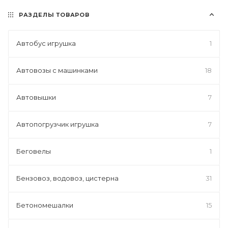
РАЗДЕЛЫ ТОВАРОВ
Автобус игрушка
1
Автовозы с машинками
18
Автовышки
7
Автопогрузчик игрушка
7
Беговелы
1
Бензовоз, водовоз, цистерна
31
Бетономешалки
15