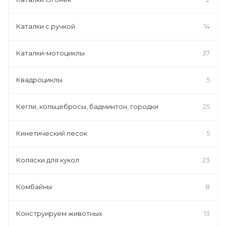
Каталки с ручкой
14
Каталки-мотоциклы
37
Квадроциклы
5
Кегли, кольцебросы, бадминтон, городки
25
Кинетический песок
5
Коляски для кукол
23
Комбайны
8
Конструируем животных
13