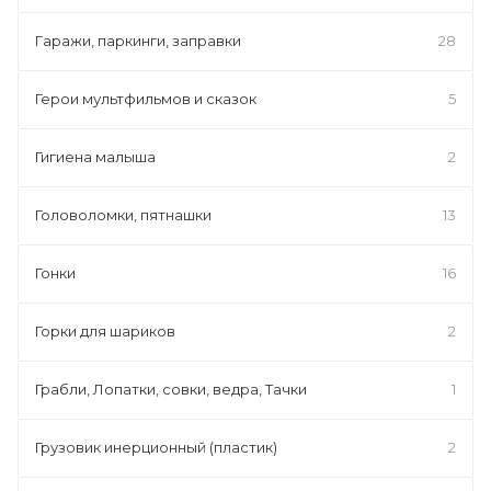
Гаражи, паркинги, заправки
28
Герои мультфильмов и сказок
5
Гигиена малыша
2
Головоломки, пятнашки
13
Гонки
16
Горки для шариков
2
Грабли, Лопатки, совки, ведра, Тачки
1
Грузовик инерционный (пластик)
2