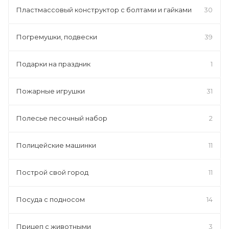
Пластмассовый конструктор с болтами и гайками
30
Погремушки, подвески
39
Подарки на праздник
1
Пожарные игрушки
31
Полесье песочный набор
2
Полицейские машинки
11
Построй свой город
11
Посуда с подносом
14
Прицеп с животными
3