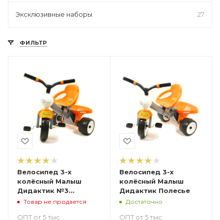
Эксклюзивные наборы
27
ФИЛЬТР
Велосипед 3-х
Велосипед 3-х
колёсный Малыш
колёсный Малыш
Дидактик №3
Дидактик Полесье
Полесье
Товар не продается
Достаточно
ОПТ от 5 тыс.
ОПТ от 5 тыс.