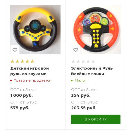
Детский игровой
Электронный Руль
руль со звуками
Весёлые гонки
Товар не продается
Мало
ОПТ от 5 тыс.
ОПТ от 5 тыс.
1 000
руб.
354
руб.
ОПТ от 15 тыс.
ОПТ от 15 тыс.
575
руб.
203.55
руб.
В КОРЗИНУ