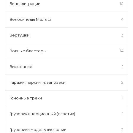
Бинокли, рации
10
Велосипеды Малыш
4
Вертушки
3
Водные бластеры
14
Выжигание
1
Гаражи, паркинги, заправки
2
Гоночные треки
1
Грузовик инерционный (пластик)
1
Грузовики модельные копии
2