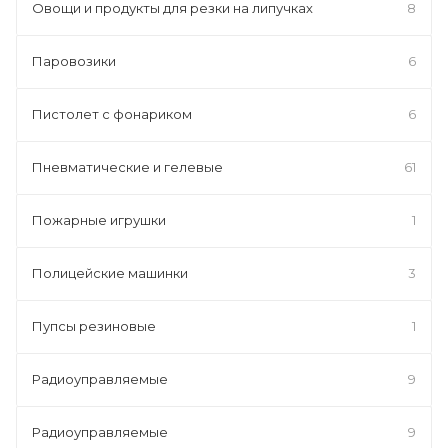
Овощи и продукты для резки на липучках
8
Паровозики
6
Пистолет с фонариком
6
Пневматические и гелевые
61
Пожарные игрушки
1
Полицейские машинки
3
Пупсы резиновые
1
Радиоуправляемые
9
Радиоуправляемые
9