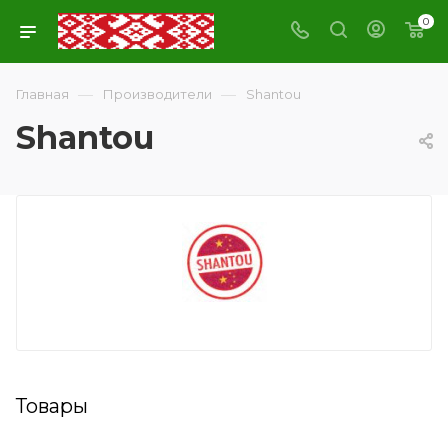
0
—
—
Главная
Производители
Shantou
Shantou
Товары