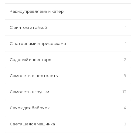
Радиоуправляемый катер
1
С винтом и гайкой
1
С патронами и присосками
1
Садовый инвентарь
2
Самолеты и вертолеты
9
Самолеты игрушки
13
Сачок для бабочек
4
Светящаяся машинка
3