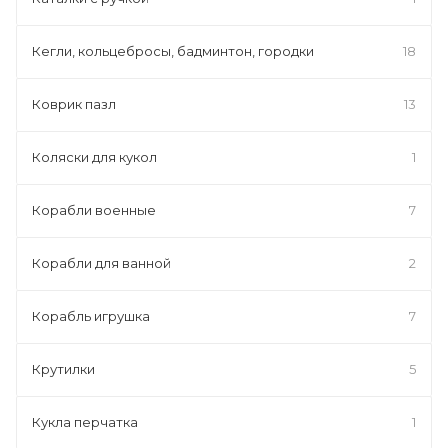
Кегли, кольцебросы, бадминтон, городки
18
Коврик пазл
13
Коляски для кукол
1
Корабли военные
7
Корабли для ванной
2
Корабль игрушка
7
Крутилки
5
Кукла перчатка
1