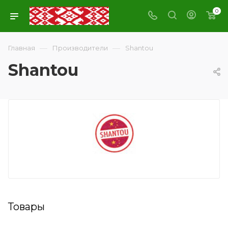
0
—
—
Главная
Производители
Shantou
Shantou
Товары