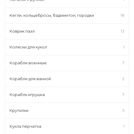
Кегли, кольцебросы, бадминтон, городки
18
Коврик пазл
13
Коляски для кукол
1
Корабли военные
7
Корабли для ванной
2
Корабль игрушка
7
Крутилки
5
Кукла перчатка
1