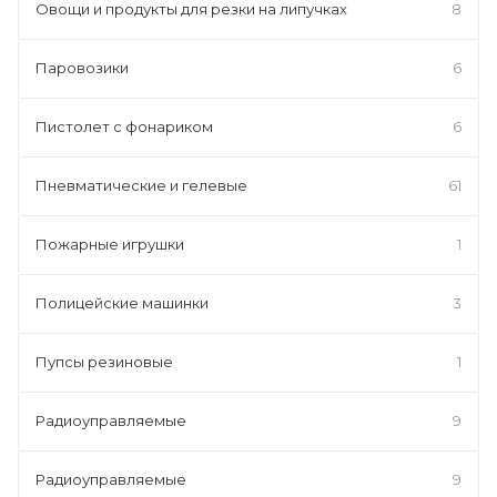
Овощи и продукты для резки на липучках
8
Паровозики
6
Пистолет с фонариком
6
Пневматические и гелевые
61
Пожарные игрушки
1
Полицейские машинки
3
Пупсы резиновые
1
Радиоуправляемые
9
Радиоуправляемые
9