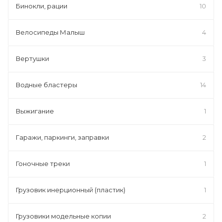
Бинокли, рации
10
Велосипеды Малыш
4
Вертушки
3
Водные бластеры
14
Выжигание
1
Гаражи, паркинги, заправки
2
Гоночные треки
1
Грузовик инерционный (пластик)
1
Грузовики модельные копии
2