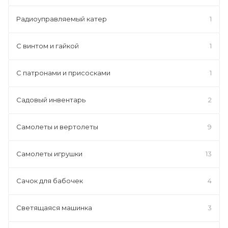
Радиоуправляемый катер
1
С винтом и гайкой
1
С патронами и присосками
1
Садовый инвентарь
2
Самолеты и вертолеты
9
Самолеты игрушки
13
Сачок для бабочек
4
Светящаяся машинка
3