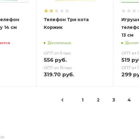
телефон
Телефон Три кота
Игруш
у 14 см
Коржик
телефо
13 см
ается
Достаточно
Доста
ОПТ от 5 тыс.
ОПТ от 5
556
руб.
519
ру
ОПТ от 15 тыс.
ОПТ от 1
319.70
руб.
299
ру
1
2
3
4
ОВ