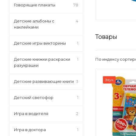
Говорящие плакаты
78
Детские альбомы с
4
наклейками
Товары
Детские игры викторины
1
По индексу сортир
Детские книжки раскраски
1
разукрашки
Звук
Детские развивающие книги
3
Детский светофор
1
Игра в водителя
2
Игра в доктора
1