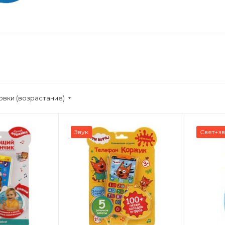
овки (возрастание)
Звук
Свет+зв