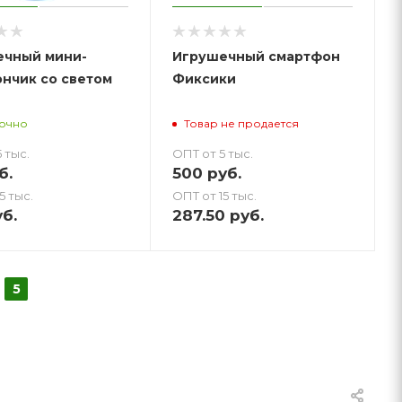
ечный мини-
Игрушечный смартфон
нчик со светом
Фиксики
точно
Товар не продается
 тыс.
ОПТ от 5 тыс.
б.
500
руб.
5 тыс.
ОПТ от 15 тыс.
б.
287.50
руб.
5