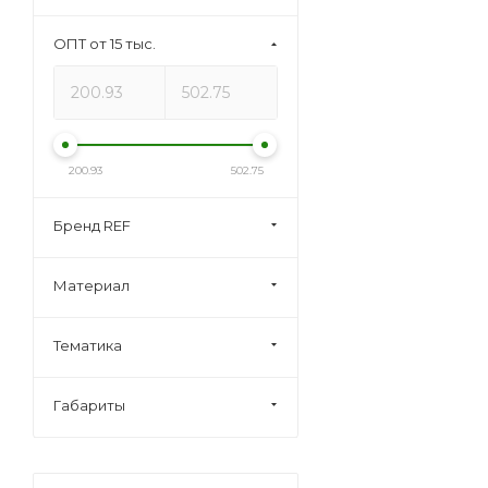
ОПТ от 15 тыс.
200.93
502.75
Бренд REF
Материал
Тематика
Габариты