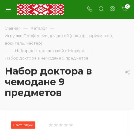
0
—
—
Главная
Каталог
Игрушки Профессии для детей (доктор, парикмахер,
водитель, мастер)
—
—
Набор доктора детский в Москве
Набор доктора в чемодане 9 предметов
Набор доктора в
чемодане 9
предметов
Свет+звук!