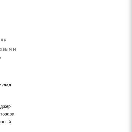
вер
товым и
х
склад
еджер
 товара
тивный