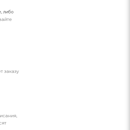
, либо
вайте
т заказу
исания,
сят