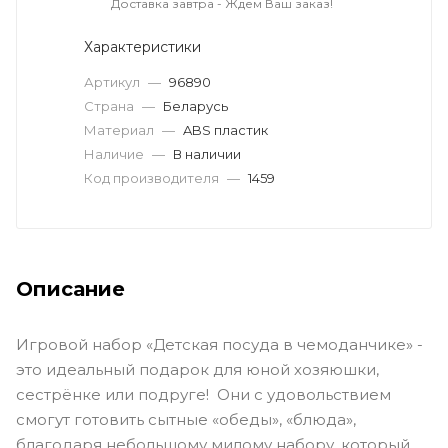
Доставка завтра - Ждем Ваш заказ!
Характеристики
Артикул
—
96890
Страна
—
Беларусь
Материал
—
ABS пластик
Наличие
—
В наличии
Код производителя
—
1459
Описание
Игровой набор «Детская посуда в чемоданчике» -
это идеальный подарок для юной хозяюшки,
сестрёнке или подруге! Они с удовольствием
смогут готовить сытные «обеды», «блюда»,
благодаря небольшому милому набору, который