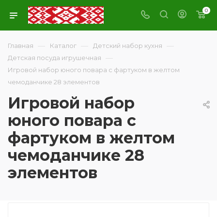
0
—
—
—
Главная
Каталог
Детский набор кухня
—
Детская посуда игрушечная
Игровой набор юного повара с фартуком в желтом
чемоданчике 28 элементов
Игровой набор
юного повара с
фартуком в желтом
чемоданчике 28
элементов