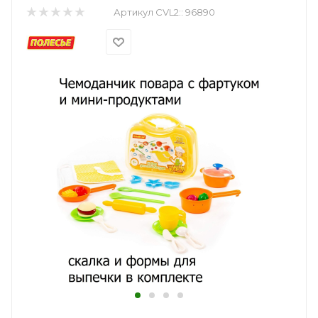
Артикул CVL2::
96890