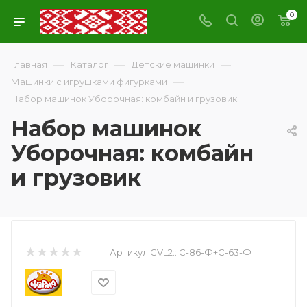
0
—
—
—
Главная
Каталог
Детские машинки
—
Машинки с игрушками фигурками
Набор машинок Уборочная: комбайн и грузовик
Набор машинок
Уборочная: комбайн
и грузовик
Артикул CVL2::
С-86-Ф+С-63-Ф