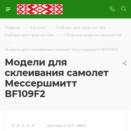
—
—
—
Главная
Каталог
Наборы для творчества
—
Наборы для творчества
Сборные модели самолетов
—
Модели для склеивания самолет Мессершмитт BF109F2
Модели для
склеивания самолет
Мессершмитт
BF109F2
Артикул CVL2::
4802