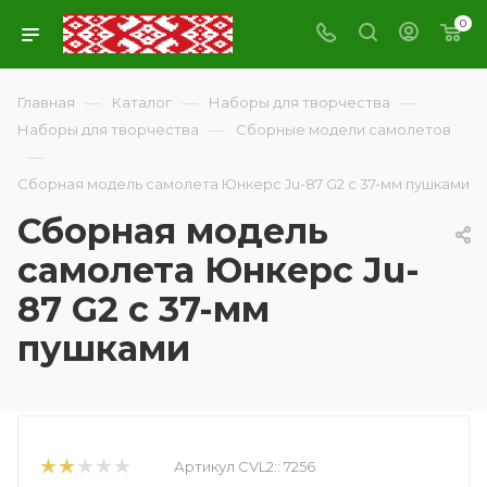
0
—
—
—
Главная
Каталог
Наборы для творчества
—
Наборы для творчества
Сборные модели самолетов
—
Сборная модель самолета Юнкерс Ju-87 G2 с 37-мм пушками
Сборная модель
самолета Юнкерс Ju-
87 G2 с 37-мм
пушками
Артикул CVL2::
7256