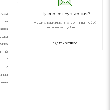
Нужна консультация?
7302
ссия
Наши специалисты ответят на любой
интересующий вопрос
асса
рушка
ЗАДАТЬ ВОПРОС
ьчика
тный
7
12
личии
рная