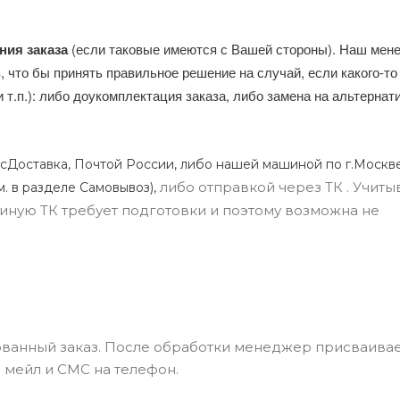
ния заказа
(если таковые имеются с Вашей стороны). Наш мен
, что бы принять правильное решение на случай, если какого-то
и т.п.): либо доукомплектация заказа, либо замена на альтерна
сДоставка, Почтой России, либо нашей машиной по г.Москве
либо отправкой через ТК . Учиты
м. в разделе Самовывоз),
ли иную ТК требует подготовки и поэтому возможна не
ванный заказ. После обработки менеджер присваивае
 мейл и СМС на телефон.