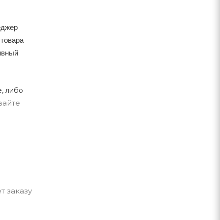
еджер
 товара
тивный
, либо
вайте
т заказу