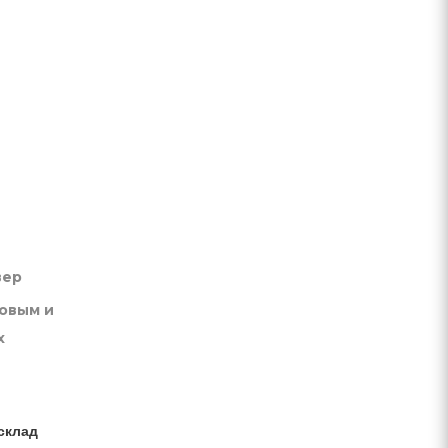
вер
товым и
х
склад