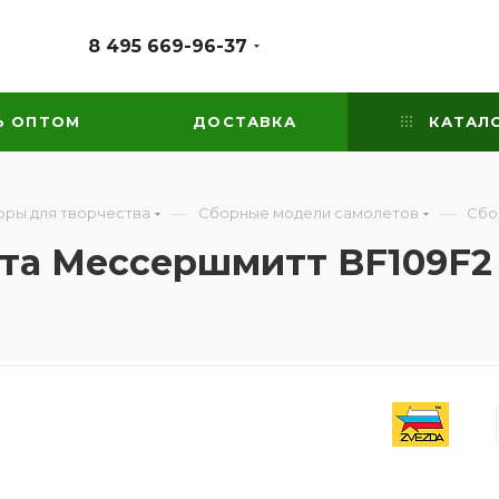
8 495 669-96-37
Ь ОПТОМ
ДОСТАВКА
КАТАЛ
—
—
ры для творчества
Сборные модели самолетов
Сбо
ета Мессершмитт BF109F2