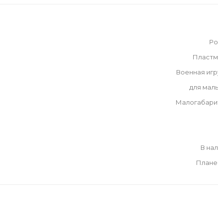
Ро
Пластм
Военная иг
для мал
Малогабари
В на
Плане