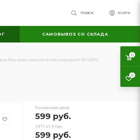
ПОИСК
ВОЙТИ
ОГ
САМОВЫВОЗ СО СКЛАДА
0
рка без клея самолета Мессершмитт BF109F2
0
Розничная цена
599
руб.
ОПТ от 5 тыс.
599
руб.