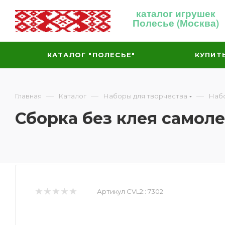
каталог игрушек
Полесье (Москва)
КАТАЛОГ "ПОЛЕСЬЕ"
КУПИТ
—
—
—
Главная
Каталог
Наборы для творчества
Набо
Сборка без клея самол
Артикул CVL2::
7302