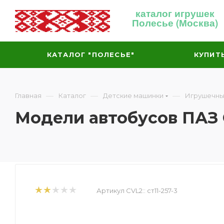
каталог игрушек
Полесье (Москва)
КАТАЛОГ "ПОЛЕСЬЕ"
КУПИТ
—
—
—
Главная
Каталог
Детские машинки
Игрушечны
Модели автобусов ПА
Артикул CVL2::
ст11-257-3