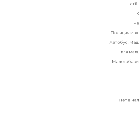
ст11
К
ме
Полиция маш
Автобус, Ма
для мал
Малогабари
Нет в на