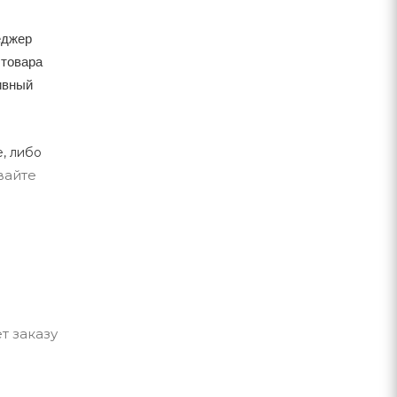
еджер
 товара
тивный
, либо
вайте
т заказу