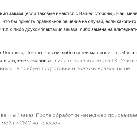
ния заказа
(если таковые имеются с Вашей стороны). Наш мен
, что бы принять правильное решение на случай, если какого-то
и т.п.): либо доукомплектация заказа, либо замена на альтерна
сДоставка, Почтой России, либо нашей машиной по г.Москве
либо отправкой через ТК . Учиты
м. в разделе Самовывоз),
ли иную ТК требует подготовки и поэтому возможна не
ванный заказ. После обработки менеджер присваивае
 мейл и СМС на телефон.