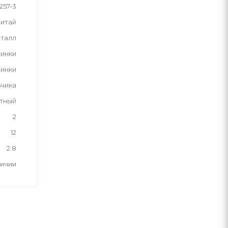
-257-3
итай
талл
инки
шинки
ьчика
тный
2
12
2.8
личии