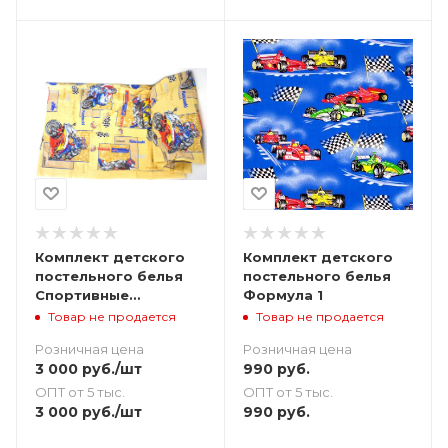
Комплект детского
Комплект детского
постельного белья
постельного белья
Спортивные
Формула 1
Мотоциклы
Товар не продается
Товар не продается
Розничная цена
Розничная цена
3 000
руб.
/шт
990
руб.
ОПТ от 5 тыс.
ОПТ от 5 тыс.
3 000
руб.
/шт
990
руб.