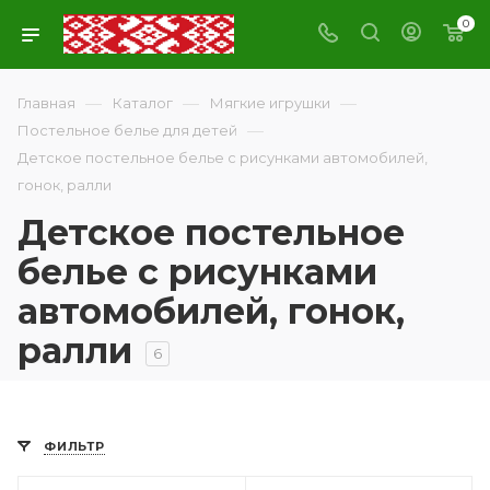
0
—
—
—
Главная
Каталог
Мягкие игрушки
—
Постельное белье для детей
Детское постельное белье с рисунками автомобилей,
гонок, ралли
Детское постельное
белье с рисунками
автомобилей, гонок,
ралли
6
ФИЛЬТР