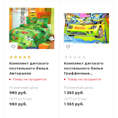
Комплект детского
Комплект детского
постельного белья
постельного белья
Авторалли
Граффичные
Спортивные машины
Товар не продается
Товар не продается
Розничная цена
Розничная цена
980
руб.
1 365
руб.
ОПТ от 5 тыс.
ОПТ от 5 тыс.
980
руб.
1 365
руб.