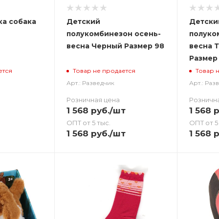
ка собака
Детский
Детски
полукомбинезон осень-
полуко
весна Черный Размер 98
весна 
Размер
ется
Товар не продается
Товар 
Арт.: Разведчик
Арт.: Раз
Розничная цена
Розничн
1 568
руб.
/шт
1 568
р
ОПТ от 5 тыс.
ОПТ от 5
1 568
руб.
/шт
1 568
р