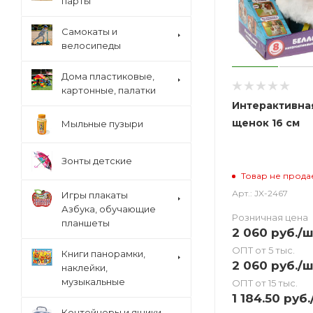
парты
Cамокаты и
велосипеды
Дома пластиковые,
картонные, палатки
Интерактивна
щенок 16 см
Мыльные пузыри
Зонты детские
Товар не прода
Арт.: JX-2467
Игры плакаты
Азбука, обучающие
Розничная цена
планшеты
2 060
руб.
/ш
ОПТ от 5 тыс.
Книги панорамки,
2 060
руб.
/ш
наклейки,
музыкальные
ОПТ от 15 тыс.
1 184.50
руб.
Контейнеры и ящики