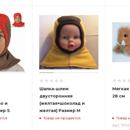
Шапка-шлем
Мягкая
двусторонняя
28 см
о и
(желтая+шоколад и
ер S
желтая) Размер M
ется
Товар не продается
Товар 
Арт.: 1702