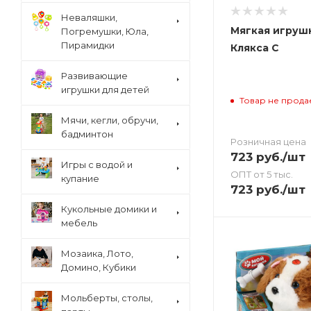
Неваляшки,
Мягкая игруш
Погремушки, Юла,
Пирамидки
Клякса С
Развивающие
игрушки для детей
Товар не прода
Мячи, кегли, обручи,
бадминтон
Розничная цена
723
руб.
/шт
Игры с водой и
ОПТ от 5 тыс.
купание
723
руб.
/шт
Кукольные домики и
мебель
Мозаика, Лото,
Домино, Кубики
Мольберты, столы,