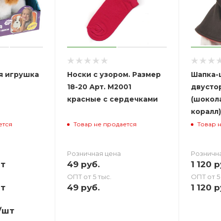
я игрушка
Носки с узором. Размер
Шапка-
18-20 Арт. M2001
двусто
красные с сердечками
(шокол
коралл)
ется
Товар не продается
Товар 
Розничная цена
Розничн
т
49
руб.
1 120
р
ОПТ от 5 тыс.
ОПТ от 5
т
49
руб.
1 120
р
/шт