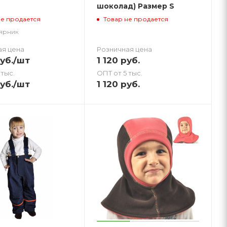
шоколад) Размер S
не продается
Товар не продается
лярник
ая цена
Розничная цена
уб.
/шт
1 120
руб.
 тыс.
ОПТ от 5 тыс.
уб.
/шт
1 120
руб.