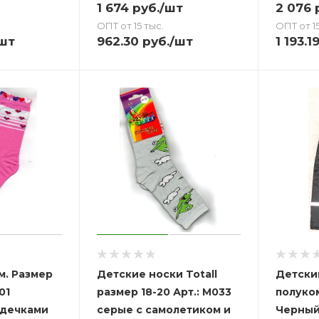
1 674
руб.
/шт
2 076
р
ОПТ от 15 тыс.
ОПТ от 15
шт
962.30
руб.
/шт
1 193.1
м. Размер
Детские носки Totall
Детски
размер 18-20 Арт.: M033
полуко
рдечками
серые с самолетиком и
Черный