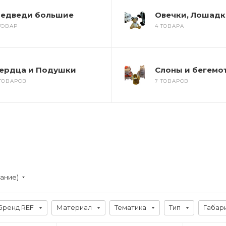
едведи большие
Овечки, Лошадк
 ТОВАР
4 ТОВАРА
ердца и Подушки
Слоны и бегемо
 ТОВАРОВ
7 ТОВАРОВ
вание)
Бренд REF
Материал
Тематика
Тип
Габар