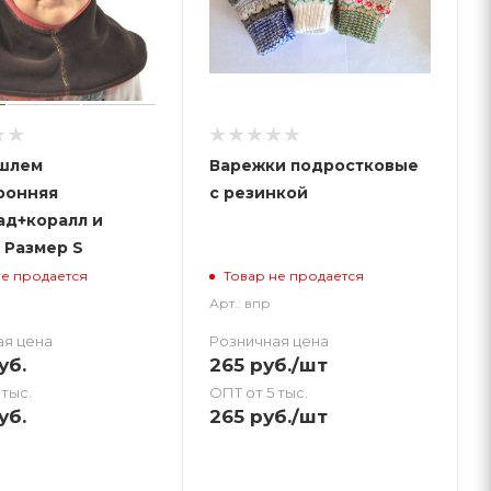
шлем
Варежки подростковые
ронняя
с резинкой
ад+коралл и
 Размер S
не продается
Товар не продается
Арт.: впр
ая цена
Розничная цена
уб.
265
руб.
/шт
 тыс.
ОПТ от 5 тыс.
уб.
265
руб.
/шт