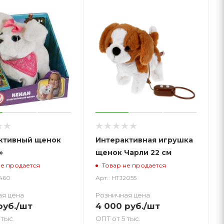
ктивный щенок
Интерактивная игрушка
»
щенок Чарли 22 см
не продается
Товар не продается
2460
Арт.: HTJ2055
ая цена
Розничная цена
уб.
/шт
4 000
руб.
/шт
 тыс.
ОПТ от 5 тыс.