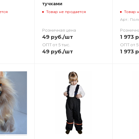
тучками
ется
Товар не продается
Товар 
Арт.: По
Розничная цена
Розничн
49
руб.
/шт
1 973
р
ОПТ от 5 тыс.
ОПТ от 5
49
руб.
/шт
1 973
р