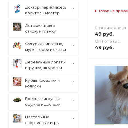
Доктор, парикмахер,
Товар не прода
водитель, мастер
Детские игры в
Розничная цена
стирку и глажку
49
руб.
ОПТ от 5 тыс.
Фигурки животных,
49
руб.
мульт-герои и сказки
Деревянные лопаты,
игрушки, шнуровки
Куклы, кроватки и
коляски
Военные игрушки,
оружие и доспехи
Настольные
спортивные игры