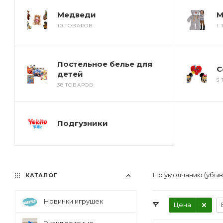
Медведи
М
10 ТОВАРОВ
1
Постельное белье для
С
детей
5
38 ТОВАРОВ
Подгузники
По умолчанию (убы
КАТАЛОГ
Новинки игрушек
Цена