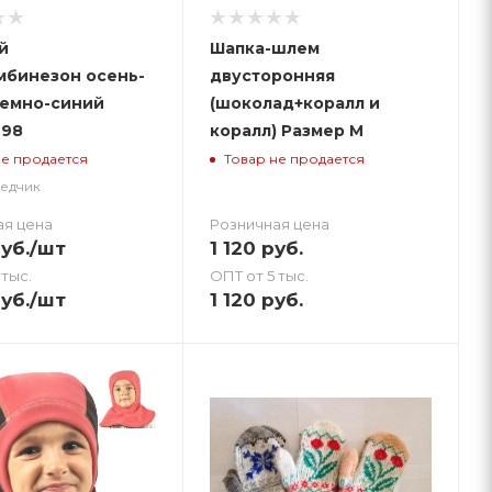
й
Шапка-шлем
мбинезон осень-
двусторонняя
Темно-синий
(шоколад+коралл и
 98
коралл) Размер M
не продается
Товар не продается
ведчик
ая цена
Розничная цена
уб.
/шт
1 120
руб.
 тыс.
ОПТ от 5 тыс.
уб.
/шт
1 120
руб.