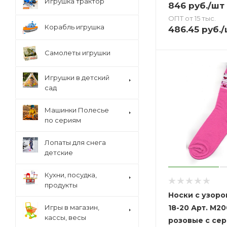
Игрушка трактор
846
руб.
/шт
ОПТ от 15 тыс.
Корабль игрушка
486.45
руб.
/
Самолеты игрушки
Игрушки в детский
сад
Машинки Полесье
по сериям
Лопаты для снега
детские
Кухни, посудка,
продукты
Носки с узоро
18-20 Арт. M2001
Игры в магазин,
кассы, весы
розовые с се