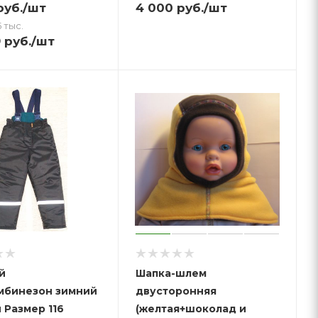
уб.
/шт
4 000
руб.
/шт
 тыс.
9
руб.
/шт
й
Шапка-шлем
мбинезон зимний
двусторонняя
 Размер 116
(желтая+шоколад и