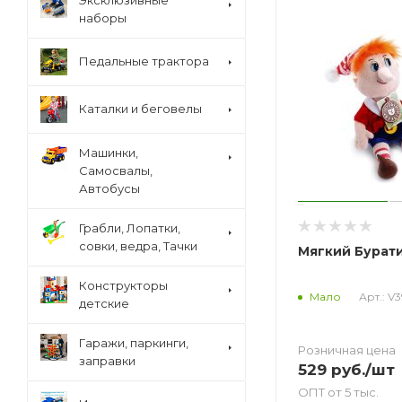
Эксклюзивные
наборы
Педальные трактора
Каталки и беговелы
Машинки,
Самосвалы,
Автобусы
Грабли, Лопатки,
совки, ведра, Тачки
Мягкий Бурати
Конструкторы
Арт.: V
Мало
детские
Гаражи, паркинги,
Розничная цена
заправки
529
руб.
/шт
ОПТ от 5 тыс.