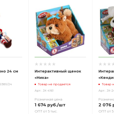
но 24 см
Интерактивный щенок
Интера
«Ника»
«Кенди
39389/24
Товар не продается
Товар 
Арт.: JX-4161
Арт.: JX-
Розничная цена
Розничн
1 674
руб.
/шт
2 076
р
ОПТ от 5 тыс.
ОПТ от 5