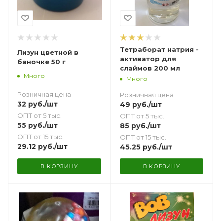
Тетраборат натрия -
Лизун цветной в
активатор для
баночке 50 г
слаймов 200 мл
Много
Много
Розничная цена
Розничная цена
32
руб.
/шт
49
руб.
/шт
ОПТ от 5 тыс.
ОПТ от 5 тыс.
55
руб.
/шт
85
руб.
/шт
ОПТ от 15 тыс.
ОПТ от 15 тыс.
29.12
руб.
/шт
45.25
руб.
/шт
В КОРЗИНУ
В КОРЗИНУ