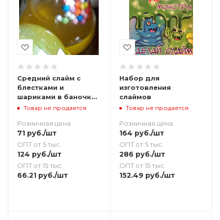
Средний слайм с
Набор для
блестками и
изготовления
шариками в баночке
слаймов
90 г
Товар не продается
Товар не продается
Розничная цена
Розничная цена
71
руб.
/шт
164
руб.
/шт
ОПТ от 5 тыс.
ОПТ от 5 тыс.
124
руб.
/шт
286
руб.
/шт
ОПТ от 15 тыс.
ОПТ от 15 тыс.
66.21
руб.
/шт
152.49
руб.
/шт