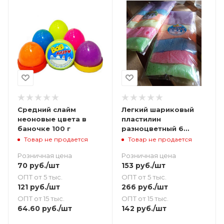
Средний слайм
Легкий шариковый
неоновые цвета в
пластилин
баночке 100 г
разноцветный 6
пакетиков 240 г
Товар не продается
Товар не продается
Розничная цена
Розничная цена
70
руб.
/шт
153
руб.
/шт
ОПТ от 5 тыс.
ОПТ от 5 тыс.
121
руб.
/шт
266
руб.
/шт
ОПТ от 15 тыс.
ОПТ от 15 тыс.
64.60
руб.
/шт
142
руб.
/шт