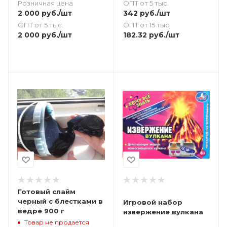
Розничная цена
ОПТ от 5 тыс.
2 000
руб.
/шт
342
руб.
/шт
ОПТ от 5 тыс.
ОПТ от 15 тыс.
2 000
руб.
/шт
182.32
руб.
/шт
Готовый слайм
черный с блестками в
Игровой набор
ведре 900 г
извержение вулкана
Товар не продается