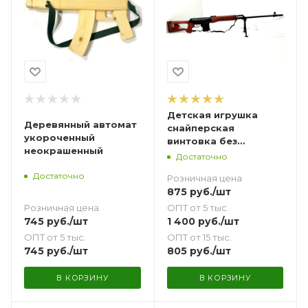
Детская игрушка
Деревянный автомат
снайперская
укороченный
винтовка без
неокрашенный
прицела
Достаточно
Достаточно
Розничная цена
875
руб.
/шт
Розничная цена
ОПТ от 5 тыс.
745
руб.
/шт
1 400
руб.
/шт
ОПТ от 5 тыс.
ОПТ от 15 тыс.
745
руб.
/шт
805
руб.
/шт
В КОРЗИНУ
В КОРЗИНУ