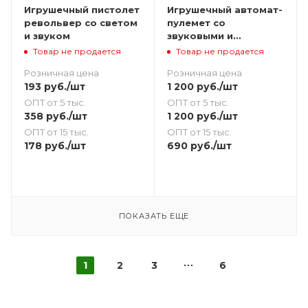
Игрушечный пистолет
Игрушечный автомат-
револьвер со светом
пулемет со
и звуком
звуковыми и
световыми
Товар не продается
Товар не продается
эффектами
Розничная цена
Розничная цена
193
руб.
/шт
1 200
руб.
/шт
ОПТ от 5 тыс.
ОПТ от 5 тыс.
358
руб.
/шт
1 200
руб.
/шт
ОПТ от 15 тыс.
ОПТ от 15 тыс.
178
руб.
/шт
690
руб.
/шт
ПОКАЗАТЬ ЕЩЕ
1
2
3
6