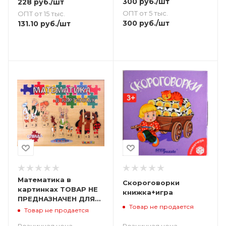
300
руб.
/шт
228
руб.
/шт
ОПТ от 5 тыс.
ОПТ от 15 тыс.
300
руб.
/шт
131.10
руб.
/шт
Математика в
Скороговорки
картинках ТОВАР НЕ
книжка+игра
ПРЕДНАЗНАЧЕН ДЛЯ
Товар не продается
ПРОДАЖИ
Товар не продается
Розничная цена