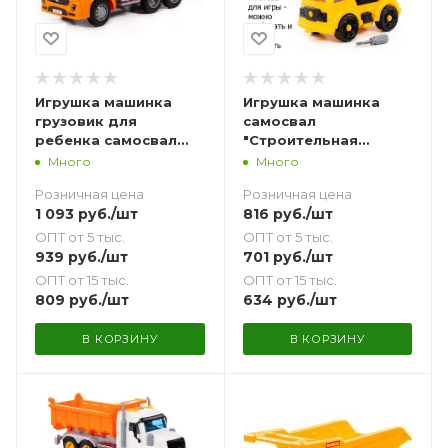
Игрушка машинка
Игрушка машинка
грузовик для
самосвал
ребенка самосвал
"Строительная
МАЗ инерционный
техника" для
Много
Много
ход, свет, 4 звука - 27
песочницы 27 см
Розничная цена
Розничная цена
см оранжевый
модель для сборки
1 093
руб.
/шт
816
руб.
/шт
25 эл. Полесье
ОПТ от 5 тыс.
ОПТ от 5 тыс.
939
руб.
/шт
701
руб.
/шт
ОПТ от 15 тыс.
ОПТ от 15 тыс.
809
руб.
/шт
634
руб.
/шт
В КОРЗИНУ
В КОРЗИНУ