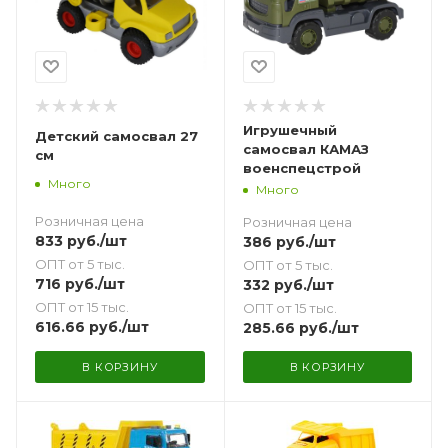
Игрушечный
Детский самосвал 27
самосвал КАМАЗ
см
военспецстрой
Много
Много
Розничная цена
Розничная цена
833
руб.
/шт
386
руб.
/шт
ОПТ от 5 тыс.
ОПТ от 5 тыс.
716
руб.
/шт
332
руб.
/шт
ОПТ от 15 тыс.
ОПТ от 15 тыс.
616.66
руб.
/шт
285.66
руб.
/шт
В КОРЗИНУ
В КОРЗИНУ