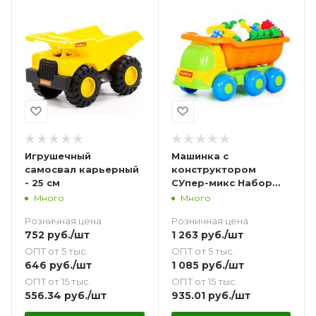
Игрушечный
Машинка с
самосвал карьерный
конструктором
- 25 см
СУпер-микс Набор
№126
Много
Много
Розничная цена
Розничная цена
752
руб.
/шт
1 263
руб.
/шт
ОПТ от 5 тыс.
ОПТ от 5 тыс.
646
руб.
/шт
1 085
руб.
/шт
ОПТ от 15 тыс.
ОПТ от 15 тыс.
556.34
руб.
/шт
935.01
руб.
/шт