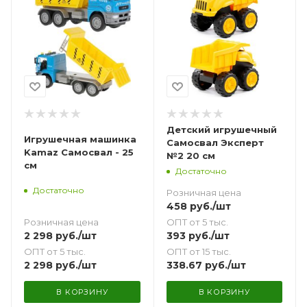
Детский игрушечный
Игрушечная машинка
Самосвал Эксперт
Kamaz Самосвал - 25
№2 20 см
см
Достаточно
Достаточно
Розничная цена
458
руб.
/шт
Розничная цена
ОПТ от 5 тыс.
2 298
руб.
/шт
393
руб.
/шт
ОПТ от 5 тыс.
ОПТ от 15 тыс.
2 298
руб.
/шт
338.67
руб.
/шт
В КОРЗИНУ
В КОРЗИНУ