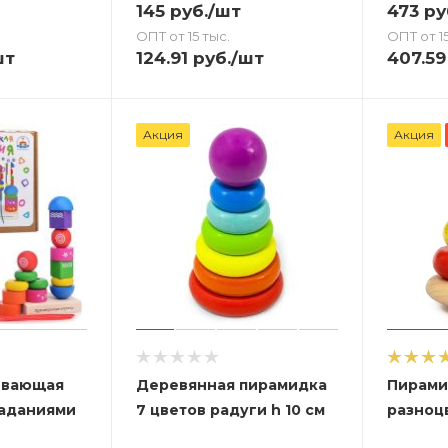
145
руб.
/шт
473
ру
ОПТ от 15 тыс.
ОПТ от 15
шт
124.91
руб.
/шт
407.59
Акция
Акция
ивающая
Деревянная пирамидка
Пирами
заданиями
7 цветов радуги h 10 см
разноцв