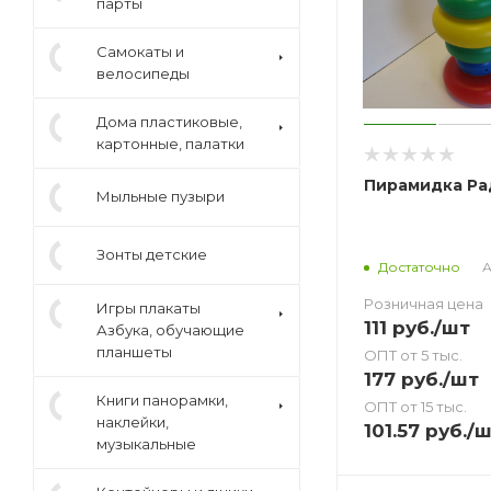
парты
Cамокаты и
велосипеды
Дома пластиковые,
картонные, палатки
Пирамидка Ра
Мыльные пузыри
Зонты детские
А
Достаточно
Розничная цена
Игры плакаты
111
руб.
/шт
Азбука, обучающие
планшеты
ОПТ от 5 тыс.
177
руб.
/шт
Книги панорамки,
ОПТ от 15 тыс.
наклейки,
101.57
руб.
/ш
музыкальные