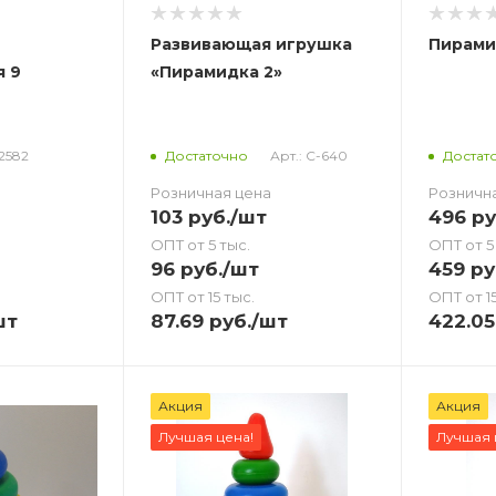
Развивающая игрушка
Пирами
я 9
«Пирамидка 2»
52582
Арт.: С-640
Достаточно
Достат
Розничная цена
Розничн
103
руб.
/шт
496
ру
ОПТ от 5 тыс.
ОПТ от 5
96
руб.
/шт
459
ру
ОПТ от 15 тыс.
ОПТ от 15
шт
87.69
руб.
/шт
422.05
Акция
Акция
Лучшая цена!
Лучшая 