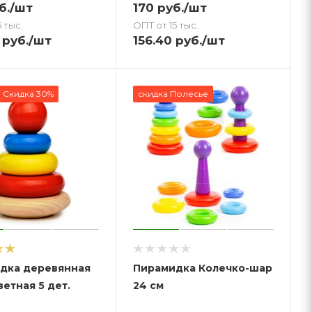
б.
/шт
170
руб.
/шт
 тыс.
ОПТ от 15 тыс.
руб.
/шт
156.40
руб.
/шт
Скидка 30%
скидка Полесье
дка деревянная
Пирамидка Колечко-шар
етная 5 дет.
24 см