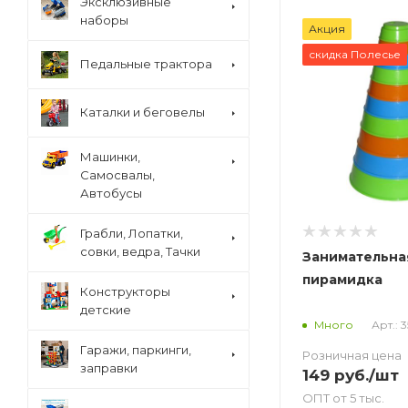
Эксклюзивные
наборы
Акция
скидка Полесье
Педальные трактора
Каталки и беговелы
Машинки,
Самосвалы,
Автобусы
Грабли, Лопатки,
совки, ведра, Тачки
Занимательна
пирамидка
Конструкторы
детские
Арт.: 
Много
Гаражи, паркинги,
Розничная цена
заправки
149
руб.
/шт
ОПТ от 5 тыс.