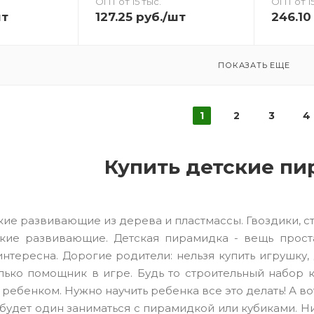
ОПТ от 15 тыс.
ОПТ от 15
шт
127.25
руб.
/шт
246.10
ПОКАЗАТЬ ЕЩЕ
1
2
3
4
Купить детские п
Пирамидки детские развивающие из дерева и плас
Пирамидки детские развивающие. Детская пирами
покажется, что ребенку она не интересна. Дорогие
считать, что дело сделано! Любая игрушка - это 
кубиков или пирамидки - строить и складыват
ребенка все это делать! А вот когда ребенок по