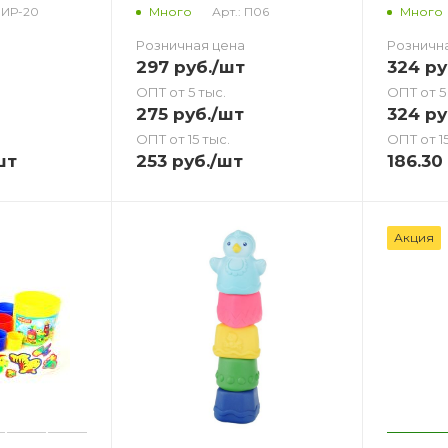
ПИР-20
Арт.: П06
Много
Много
Розничная цена
Розничн
297
руб.
/шт
324
ру
ОПТ от 5 тыс.
ОПТ от 5
275
руб.
/шт
324
ру
ОПТ от 15 тыс.
ОПТ от 15
шт
253
руб.
/шт
186.30
Акция