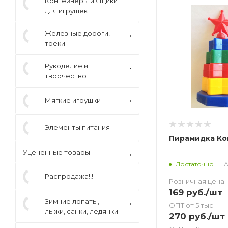
Контейнеры и ящики
для игрушек
Железные дороги,
треки
Рукоделие и
творчество
Мягкие игрушки
Элементы питания
Пирамидка Ко
Уцененные товары
А
Достаточно
Распродажа!!!
Розничная цена
169
руб.
/шт
Зимние лопаты,
ОПТ от 5 тыс.
лыжи, санки, ледянки
270
руб.
/шт