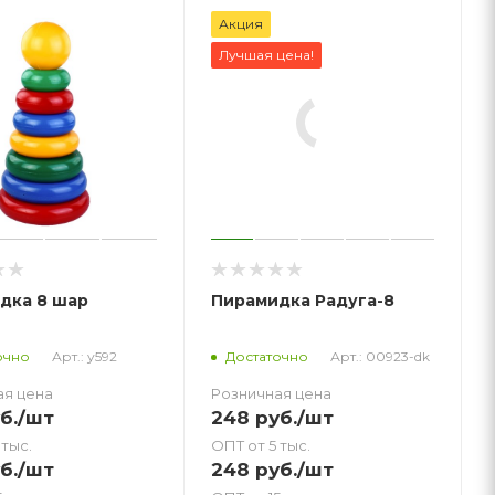
Акция
Лучшая цена!
дка 8 шар
Пирамидка Радуга-8
Арт.: у592
Арт.: 00923-dk
очно
Достаточно
ая цена
Розничная цена
б.
/шт
248
руб.
/шт
 тыс.
ОПТ от 5 тыс.
б.
/шт
248
руб.
/шт