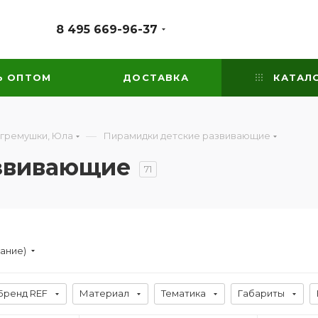
8 495 669-96-37
Ь ОПТОМ
ДОСТАВКА
КАТАЛ
—
огремушки, Юла
Пирамидки детские развивающие
звивающие
71
вание)
Бренд REF
Материал
Тематика
Габариты