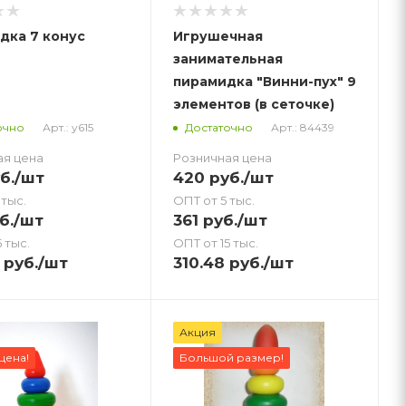
дка 7 конус
Игрушечная
занимательная
пирамидка "Винни-пух" 9
элементов (в сеточке)
Арт.: у615
Арт.: 84439
очно
Достаточно
ая цена
Розничная цена
б.
/шт
420
руб.
/шт
 тыс.
ОПТ от 5 тыс.
б.
/шт
361
руб.
/шт
 тыс.
ОПТ от 15 тыс.
руб.
/шт
310.48
руб.
/шт
Акция
цена!
Большой размер!