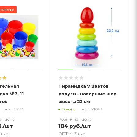
Полесье
тельная
Пирамидка 7 цветов
ка №3, 11
радуги - навершие шар,
тов
высота 22 см
Арт.: 52599
Арт.: У1063
Много
ая цена
Розничная цена
.
/шт
184
руб.
/шт
 тыс.
ОПТ от 5 тыс.