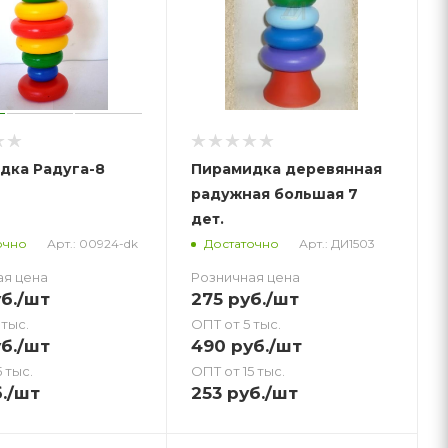
дка Радуга-8
Пирамидка деревянная
радужная большая 7
дет.
Арт.: 00924-dk
Арт.: ДИ1503
очно
Достаточно
ая цена
Розничная цена
б.
/шт
275
руб.
/шт
 тыс.
ОПТ от 5 тыс.
б.
/шт
490
руб.
/шт
 тыс.
ОПТ от 15 тыс.
.
/шт
253
руб.
/шт