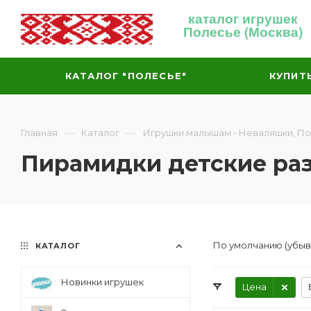
каталог игрушек
Полесье (Москва)
КАТАЛОГ "ПОЛЕСЬЕ"
КУПИТ
—
—
Главная
Каталог
Игрушки малышам - Неваляшки, П
Пирамидки детские ра
По умолчанию (убы
КАТАЛОГ
Новинки игрушек
Цена