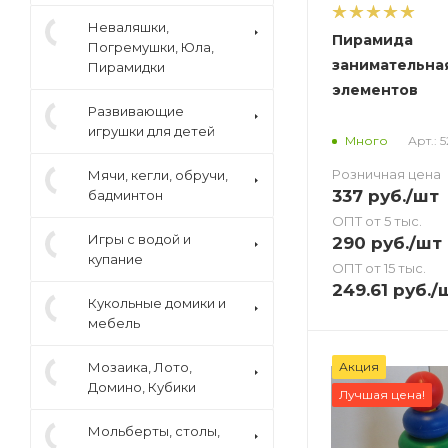
Неваляшки,
Пирамида
Погремушки, Юла,
занимательна
Пирамидки
элементов
Развивающие
игрушки для детей
Арт.: 
Много
Розничная цена
Мячи, кегли, обручи,
337
руб.
/шт
бадминтон
ОПТ от 5 тыс.
Игры с водой и
290
руб.
/шт
купание
ОПТ от 15 тыс.
249.61
руб.
/
Кукольные домики и
мебель
Мозаика, Лото,
Акция
Домино, Кубики
Лучшая цена!
Мольберты, столы,