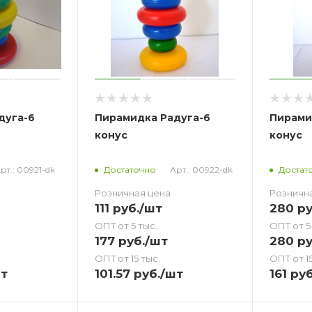
дуга-6
Пирамидка Радуга-6
Пирами
конус
конус
рт.: 00921-dk
Арт.: 00922-dk
Достаточно
Достат
Розничная цена
Розничн
111
руб.
/шт
280
ру
ОПТ от 5 тыс.
ОПТ от 5
177
руб.
/шт
280
ру
ОПТ от 15 тыс.
ОПТ от 15
т
101.57
руб.
/шт
161
руб