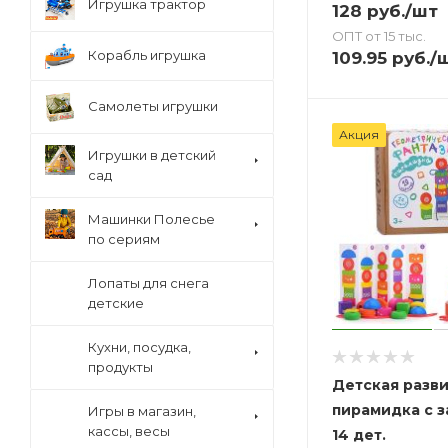
Игрушка трактор
128
руб.
/шт
ОПТ от 15 тыс.
Корабль игрушка
109.95
руб.
/
Самолеты игрушки
Акция
Игрушки в детский
сад
Машинки Полесье
по сериям
Лопаты для снега
детские
Кухни, посудка,
продукты
Детская разв
пирамидка с 
Игры в магазин,
кассы, весы
14 дет.