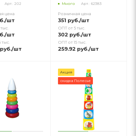
Арт.: 202
Арт.: 62383
Много
ая цена
Розничная цена
б.
/шт
351
руб.
/шт
 тыс.
ОПТ от 5 тыс.
б.
/шт
302
руб.
/шт
 тыс.
ОПТ от 15 тыс.
руб.
/шт
259.92
руб.
/шт
Акция
скидка Полесье