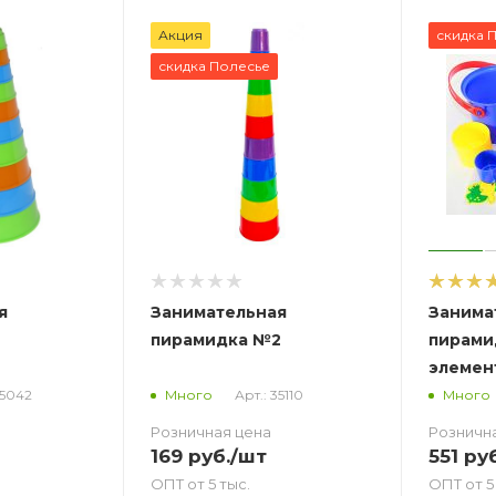
Акция
скидка 
скидка Полесье
я
Занимательная
Занима
пирамидка №2
пирамид
элемен
35042
Арт.: 35110
Много
Много
Розничная цена
Розничн
169
руб.
/шт
551
руб
ОПТ от 5 тыс.
ОПТ от 5