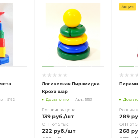
Акция
мета
Логическая Пирамидка
Пирами
Кроха шар
рт.: 5192
Арт.: 5153
Достаточно
Достат
Розничная цена
Розничн
139
руб.
/шт
289
ру
ОПТ от 5 тыс.
ОПТ от 5
222
руб.
/шт
268
ру