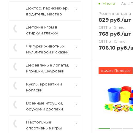
Арт.: 
Много
Доктор, парикмахер,
Розничная цена
водитель, мастер
829
руб.
/шт
Детские игры в
ОПТ от 5 тыс.
стирку и глажку
768
руб.
/шт
ОПТ от 15 тыс.
Фигурки животных,
706.10
руб.
/
мульт-герои и сказки
Деревянные лопаты,
скидка Полесье
игрушки, шнуровки
Куклы, кроватки и
коляски
Военные игрушки,
оружие и доспехи
Настольные
спортивные игры