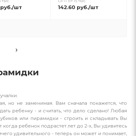
 тыс.
ОПТ от 15 тыс.
руб.
/шт
142.60
руб.
/шт
ирамидки
тмассы. Гвоздики, стучалки.
дка - вещь простая, но не заменимая. Вам сначала
 родители: нельзя купить игрушку, дать ребенку - и
только помощник в игре. Будь то строительный набор
ь Вы должны вместе с ребенком. Нужно научить
драстет лет до 2-х, Вы удивитесь как он с азартом