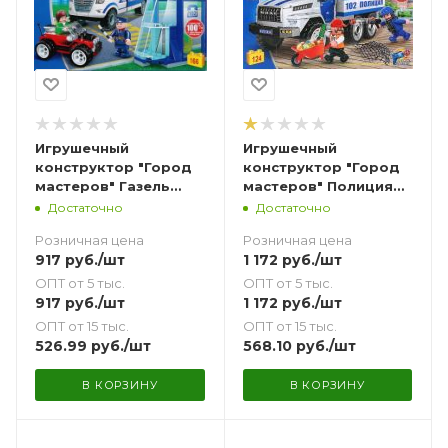
Игрушечный
Игрушечный
конструктор "Город
конструктор "Город
мастеров" Газель
мастеров" Полиция
Next Пост ДПС 166
Урал Next 124 дет.
Достаточно
Достаточно
дет.
Розничная цена
Розничная цена
917
руб.
/шт
1 172
руб.
/шт
ОПТ от 5 тыс.
ОПТ от 5 тыс.
917
руб.
/шт
1 172
руб.
/шт
ОПТ от 15 тыс.
ОПТ от 15 тыс.
526.99
руб.
/шт
568.10
руб.
/шт
В КОРЗИНУ
В КОРЗИНУ