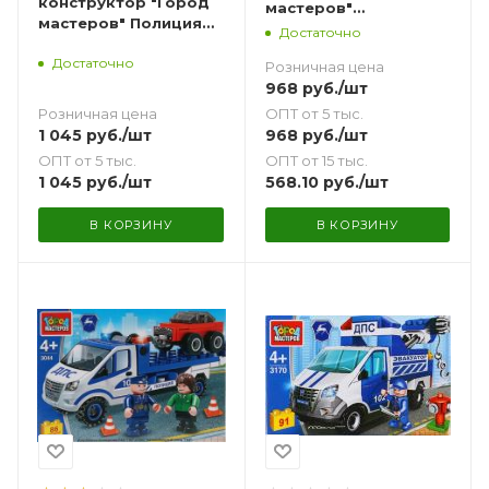
конструктор "Город
мастеров"
мастеров" Полиция
Полицейская
Достаточно
бронемашина Тигр 49
машинка Ваз - 2106
Достаточно
дет.
Розничная цена
погоня за
968
руб.
/шт
преступником 61 дет.
Розничная цена
ОПТ от 5 тыс.
1 045
руб.
/шт
968
руб.
/шт
ОПТ от 5 тыс.
ОПТ от 15 тыс.
1 045
руб.
/шт
568.10
руб.
/шт
В КОРЗИНУ
В КОРЗИНУ