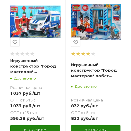
Игрушечный
Игрушечный
конструктор "Город
конструктор "Город
мастеров"
мастеров" побег
Ограбление в кремле
Достаточно
шпиона из тюрьмы
Газель Next 211 дет.
Достаточно
100 дет.
Розничная цена
1 037
руб.
/шт
Розничная цена
ОПТ от 5 тыс.
832
руб.
/шт
1 037
руб.
/шт
ОПТ от 5 тыс.
ОПТ от 15 тыс.
832
руб.
/шт
596.28
руб.
/шт
В КОРЗИНУ
В КОРЗИНУ