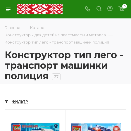
0
—
—
Главная
Каталог
—
Конструкторы для детей из пластмассы и металла
Конструктор тип лего - транспорт машинки полиция
Конструктор тип лего -
транспорт машинки
полиция
37
ФИЛЬТР