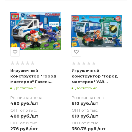
Игрушечный
Игрушечный
конструктор "Город
конструктор "Город
мастеров" Газель
мастеров" УАЗ
Next Полиция погоня
ограбление банка
Достаточно
Достаточно
за грабителем 84
168 дет.
Розничная цена
Розничная цена
дет.
480
руб.
/шт
610
руб.
/шт
ОПТ от 5 тыс.
ОПТ от 5 тыс.
480
руб.
/шт
610
руб.
/шт
ОПТ от 15 тыс.
ОПТ от 15 тыс.
276
руб.
/шт
350.75
руб.
/шт