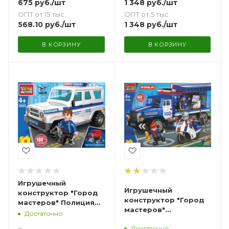
1 348
руб.
/шт
675
руб.
/шт
ОПТ от 5 тыс.
ОПТ от 15 тыс.
1 348
руб.
/шт
568.10
руб.
/шт
В КОРЗИНУ
В КОРЗИНУ
Игрушечный
Игрушечный
конструктор "Город
конструктор "Город
мастеров" Полиция
мастеров"
UAZ Hunter 51 дет.
Достаточно
Полицейский
Достаточно
Урал-4320 погоня за