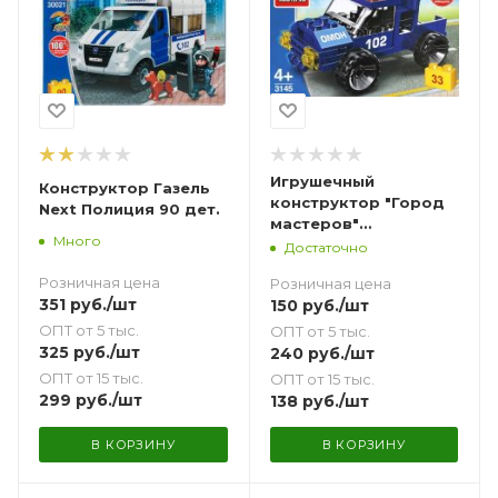
Игрушечный
Конструктор Газель
конструктор "Город
Next Полиция 90 дет.
мастеров"
Много
полицейский пикап
Достаточно
33 дет.
Розничная цена
Розничная цена
351
руб.
/шт
150
руб.
/шт
ОПТ от 5 тыс.
ОПТ от 5 тыс.
325
руб.
/шт
240
руб.
/шт
ОПТ от 15 тыс.
ОПТ от 15 тыс.
299
руб.
/шт
138
руб.
/шт
В КОРЗИНУ
В КОРЗИНУ