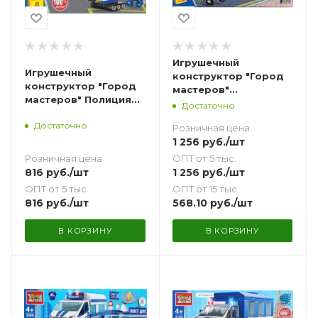
Игрушечный
Игрушечный
конструктор "Город
конструктор "Город
мастеров"
мастеров" Полиция
Полицейский
Достаточно
Газель Next Операция
грузовик Урал - 4320
Достаточно
спецназа 91 дет.
Розничная цена
138 дет.
1 256
руб.
/шт
Розничная цена
ОПТ от 5 тыс.
816
руб.
/шт
1 256
руб.
/шт
ОПТ от 5 тыс.
ОПТ от 15 тыс.
816
руб.
/шт
568.10
руб.
/шт
В КОРЗИНУ
В КОРЗИНУ