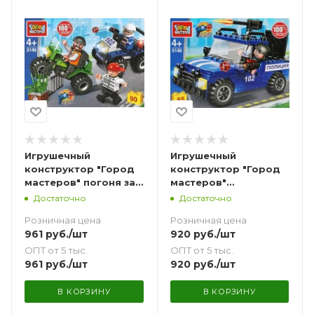
Игрушечный
Игрушечный
конструктор "Город
конструктор "Город
мастеров" погоня за
мастеров"
вором на
полицейский пикап
Достаточно
Достаточно
квадроцикле 90 дет.
85 дет.
Розничная цена
Розничная цена
961
руб.
/шт
920
руб.
/шт
ОПТ от 5 тыс.
ОПТ от 5 тыс.
961
руб.
/шт
920
руб.
/шт
В КОРЗИНУ
В КОРЗИНУ