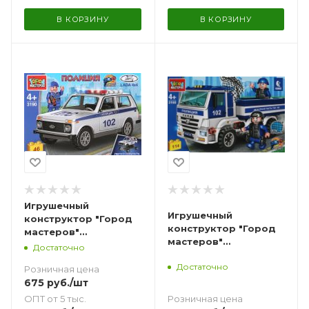
В КОРЗИНУ
В КОРЗИНУ
Игрушечный
Игрушечный
конструктор "Город
конструктор "Город
мастеров"
мастеров"
Полицейская Lada
Достаточно
Полицейский Камаз
4х4 46 дет.
Достаточно
дежурная часть 114
Розничная цена
дет.
675
руб.
/шт
Розничная цена
ОПТ от 5 тыс.