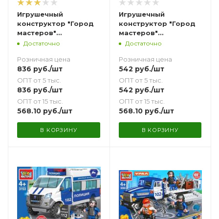
Игрушечный
Игрушечный
конструктор "Город
конструктор "Город
мастеров"
мастеров"
Полицейский
Полицейский
Достаточно
Достаточно
эвакуатор Газель 86
эвакуатор Газель
Розничная цена
Розничная цена
дет.
Next 91 дет.
836
руб.
/шт
542
руб.
/шт
ОПТ от 5 тыс.
ОПТ от 5 тыс.
836
руб.
/шт
542
руб.
/шт
ОПТ от 15 тыс.
ОПТ от 15 тыс.
568.10
руб.
/шт
568.10
руб.
/шт
В КОРЗИНУ
В КОРЗИНУ