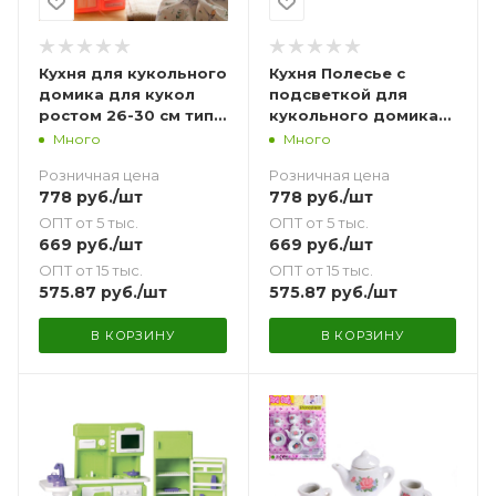
Кухня для кукольного
Кухня Полесье с
домика для кукол
подсветкой для
ростом 26-30 см типа
кукольного домика
барби с подсветкой
для кукол ростом 26-
Много
Много
розовая
30 см типа барби-
Розничная цена
Розничная цена
светло-зеленый
778
руб.
/шт
778
руб.
/шт
ОПТ от 5 тыс.
ОПТ от 5 тыс.
669
руб.
/шт
669
руб.
/шт
ОПТ от 15 тыс.
ОПТ от 15 тыс.
575.87
руб.
/шт
575.87
руб.
/шт
В КОРЗИНУ
В КОРЗИНУ