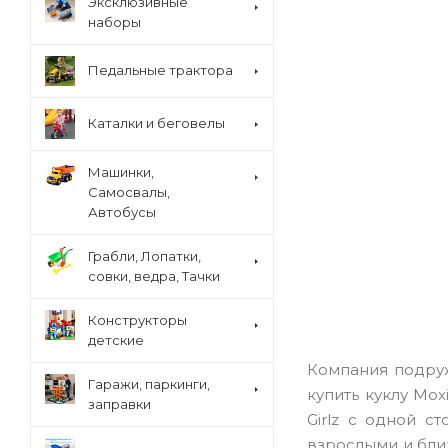
Эксклюзивные
наборы
Педальные трактора
Каталки и беговелы
Машинки,
Самосвалы,
Автобусы
Грабли, Лопатки,
совки, ведра, Тачки
Конструкторы
детские
Компания подруж
Гаражи, паркинги,
купить куклу Mo
заправки
Girlz с одной с
взрослыми и бли