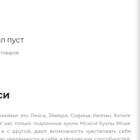
л пуст
 товаров
си
нями: это Лекса, Эйвери, Софина, Келлан. Хотите
 У нас только подлинные куклы Мокси! Куклы Moxie
 а с другой, дают возможность чувствовать себя
ю уверенности в себе и творческих способностей.