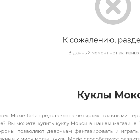
К сожалению, разде
В данный момент нет активных
Куклы Мок
ек Moxie Girlz представлена четырьмя главными герои
xie? Вы можете купить куклу Мокси в нашем магазине.
тороны позволяют девочкам фантазировать и играть,
зкими к миру моды. Куклы Moxie способствуют развити