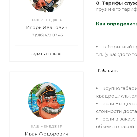
8. Тарифы слу
груз и его тари
ВАШ МЕНЕДЖЕР
Как определит
Игорь Иванович
+7 (916) 479 87 43
габаритный гр
т.п. (у каждого 
ЗАДАТЬ ВОПРОС
крупногабари
квадроциклы, эл
если Вы дела
стоимости дост
если в заказ
объем, то такой
ВАШ МЕНЕДЖЕР
Иван Федорович