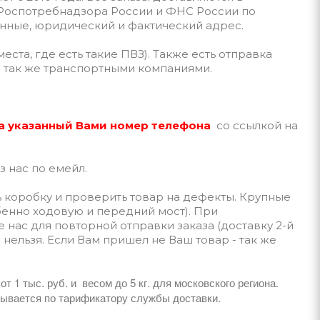
 Роспотребнадзора России и ФНС России по
данные, юридический и фактический адрес.
ста, где есть такие ПВЗ). Также есть отправка
а так же транспортными компаниями.
а указанный Вами номер телефона
со ссылкой на
з нас по емейл.
ь коробку и проверить товар на дефекты. Крупные
обенно ходовую и передний мост). При
нас для повторной отправки заказа (доставку 2-й
 нельзя. Если Вам пришел не Ваш товар - так же
т 1 тыс. руб. и весом до 5 кг. для московского региона.
тывается по тарификатору службы доставки.