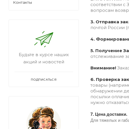
Контакты
соответствии с
вопросам возвра
3. Отправка зак
почтой России 
4. Формирован
5. Получение З
Будьте в курсе наших
отслеживание за
акций и новостей
Внимание!
Заказ
6. Проверка за
ПОДПИСАТЬСЯ
товары (наприме
обнаружении деф
посылки оплачив
нужно отказатьс
7. Цена доставки.
Для тяжелых и габ