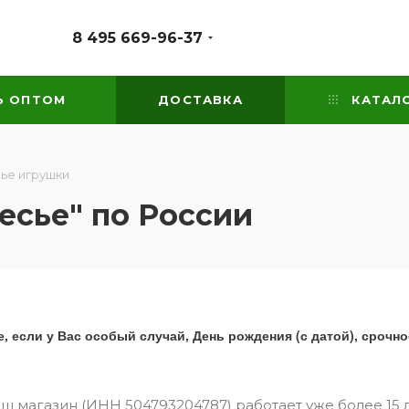
8 495 669-96-37
Ь ОПТОМ
ДОСТАВКА
КАТАЛ
ье игрушки
есье" по России
, если у Вас особый случай, День рождения (с датой), срочно
ш магазин (ИНН 504793204787) работает уже более 15 ле