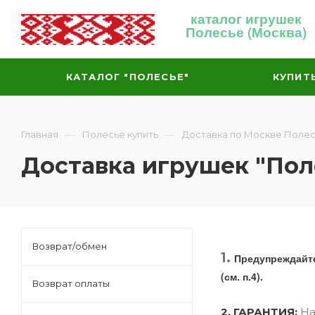
каталог игрушек
Полесье (Москва)
КАТАЛОГ "ПОЛЕСЬЕ"
КУПИТ
—
—
Главная
Полесье купить
Доставка по Москве Полес
Доставка игрушек "Пол
Возврат/обмен
1.
Предупреждайте
(см. п.4).
Возврат оплаты
2. ГАРАНТИЯ:
На