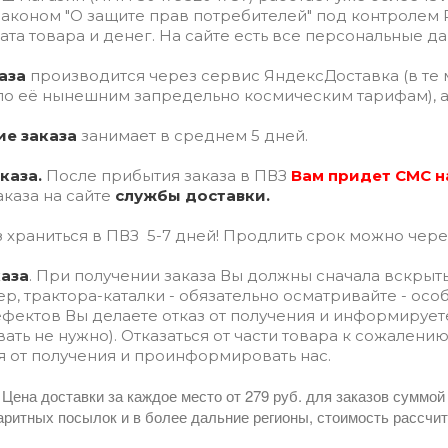
 Законом "О защите прав потребителей" под контролем
та товара и денег. На сайте есть все персональные 
аза
производится через сервис ЯндексДоставка (в те ме
(по её нынешним запредельно космическим тарифам), 
ие заказа
занимает в среднем 5 дней.
аказа.
После прибытия заказа в ПВЗ
Вам придет СМС н
каза на сайте
службы доставки.
 храниться в ПВЗ 5-7 дней! Продлить срок можно чере
каза
. При получении заказа Вы должны сначала вскрыт
р, трактора-каталки - обязательно осматривайте - ос
ектов Вы делаете отказ от получения и информируете 
ать не нужно). Отказаться от части товара к сожалению
я от получения и проинформировать нас.
Цена доставки за каждое место от 279 руб. для заказов суммой о
аритных посылок и в более дальние регионы, стоимость рассчи