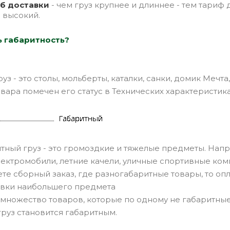
жб доставки
- чем груз крупнее и длиннее - тем тариф 
ф высокий.
ь габаритность?
уз - это столы, мольберты, каталки, санки, домик Мечта
товара помечен его статус в Технических характеристика
тный груз - это громоздкие и тяжелые предметы. Нап
ектромобили, летние качели, уличные спортивные комп
ете сборный заказ, где разногабаритные товары, то оп
авки наибольшего предмета
е множество товаров, которые по одному не габаритные
 груз становится габаритным.