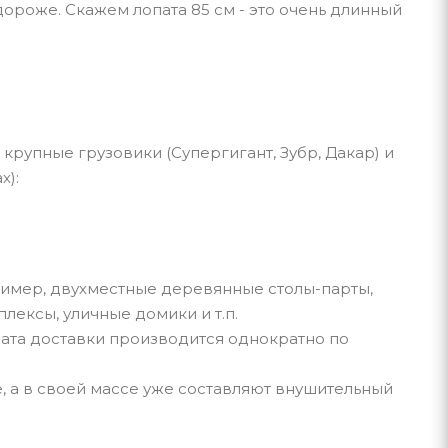
дороже. Скажем лопата 85 см - это очень длинный
, крупные грузовики (Супергигант, Зубр, Дакар) и
х):
ример, двухместные деревянные столы-парты,
лексы, уличные домики и т.п.
лата доставки производится однократно по
, а в своей массе уже составляют внушительный