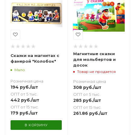
Магнитные сказки
Сказки на магнитах с
для мольбертов и
фанерой "Колобок"
досок
Мало
Товар не продается
Розничная цена
Розничная цена
194
руб.
/шт
308
руб.
/шт
ОПТ от 5 тыс.
ОПТ от 5 тыс.
442
руб.
/шт
285
руб.
/шт
ОПТ от 15 тыс.
ОПТ от 15 тыс.
179
руб.
/шт
261.86
руб.
/шт
В КОРЗИНУ