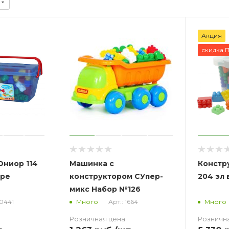
Акция
скидка 
Юниор 114
Машинка с
Констр
ере
конструктором СУпер-
204 эл
микс Набор №126
50441
Арт.: 1664
Много
Много
Розничная цена
Розничн