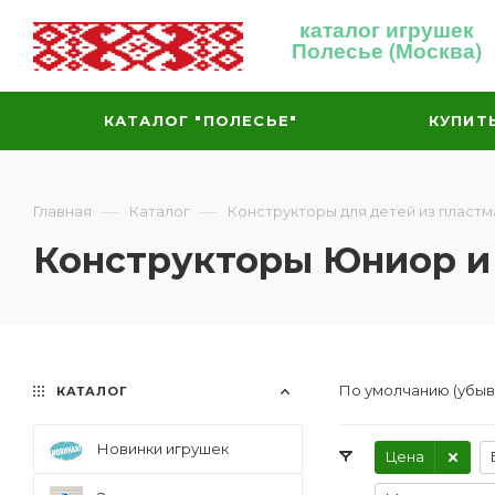
каталог игрушек
Полесье (Москва)
КАТАЛОГ "ПОЛЕСЬЕ"
КУПИТ
—
—
Главная
Каталог
Конструкторы для детей из пластм
Конструкторы Юниор и
По умолчанию (убы
КАТАЛОГ
Новинки игрушек
Цена