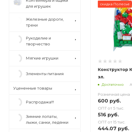
Контейнеры и ящики
скидка Полесье
для игрушек
Железные дороги,
треки
Рукоделие и
творчество
Мягкие игрушки
Конструктор 
Элементы питания
эл.
А
Достаточно
Уцененные товары
Розничная цена
Распродажа!!!
600
руб.
ОПТ от 5 тыс.
Зимние лопаты,
516
руб.
лыжи, санки, ледянки
ОПТ от 15 тыс.
444.07
руб.
Игрушки Полесье в