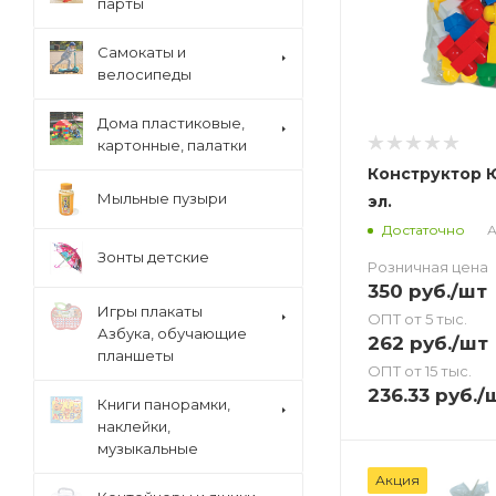
парты
Cамокаты и
велосипеды
Дома пластиковые,
картонные, палатки
Конструктор 
Мыльные пузыри
эл.
А
Достаточно
Зонты детские
Розничная цена
350
руб.
/шт
Игры плакаты
ОПТ от 5 тыс.
Азбука, обучающие
262
руб.
/шт
планшеты
ОПТ от 15 тыс.
236.33
руб.
/
Книги панорамки,
наклейки,
музыкальные
Акция