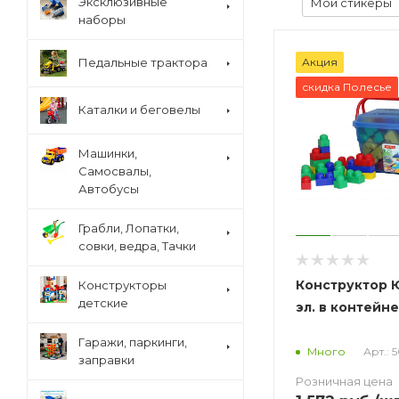
Эксклюзивные
Мои стикеры
наборы
Педальные трактора
Акция
скидка Полесье
Каталки и беговелы
Машинки,
Самосвалы,
Автобусы
Грабли, Лопатки,
совки, ведра, Тачки
Конструктор 
Конструкторы
детские
эл. в контейн
Гаражи, паркинги,
Арт.: 
Много
заправки
Розничная цена