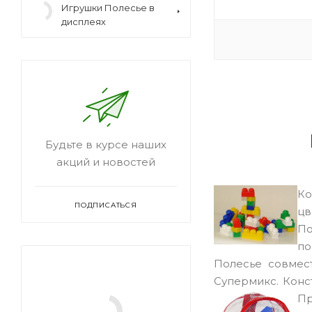
дисплеях
Будьте в курсе наших
акций и новостей
Ко
ПОДПИСАТЬСЯ
цв
По
по
Полесье совмес
Супермикс. Конст
Пр