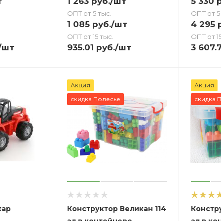
т
1 263
руб.
/шт
5 330
р
ОПТ от 5 тыс.
ОПТ от 5
1 085
руб.
/шт
4 295
р
ОПТ от 15 тыс.
ОПТ от 15
/шт
935.01
руб.
/шт
3 607.
Акция
Акция
скидка Полесье
скидка 
кар
Конструктор Великан 114
Констр
эл в контейнере
эл в к