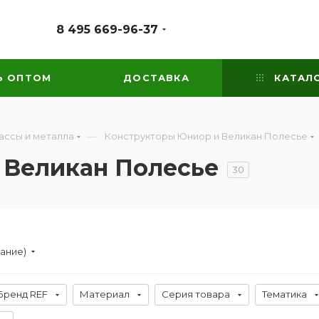
8 495 669-96-37
Ь ОПТОМ
ДОСТАВКА
КАТАЛ
—
ассы и металла
Конструкторы Юниор и Великан Полесье
 Великан Полесье
30
вание)
Бренд REF
Материал
Серия товара
Тематика