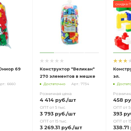
скидка 
Юниор 69
Конструктор "Великан"
Констр
270 элементов в мешке
эл.
рт.: 6660
Арт.: 7734
Достаточно
Достат
Розничная цена
Розничн
4 414
руб.
/шт
458
ру
ОПТ от 5 тыс.
ОПТ от 5
3 793
руб.
/шт
393
ру
ОПТ от 15 тыс.
ОПТ от 15
3 269.31
руб.
/шт
338.71