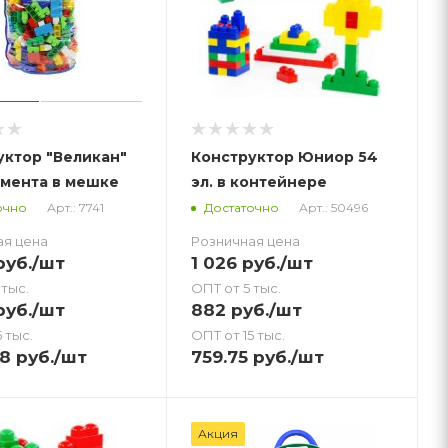
уктор "Великан"
Конструктор Юниор 54
емента в мешке
эл. в контейнере
Арт.: 7741
Арт.: 50496
очно
Достаточно
ая цена
Розничная цена
уб.
/шт
1 026
руб.
/шт
 тыс.
ОПТ от 5 тыс.
уб.
/шт
882
руб.
/шт
 тыс.
ОПТ от 15 тыс.
58
руб.
/шт
759.75
руб.
/шт
Акция