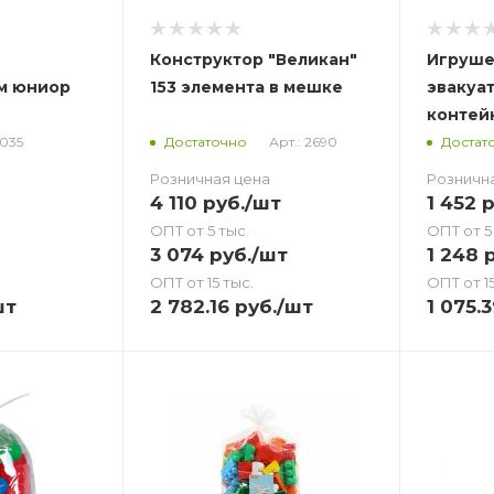
Конструктор "Великан"
Игруше
м юниор
153 элемента в мешке
эвакуа
контей
9035
Арт.: 2690
Достаточно
Достат
Розничная цена
Розничн
4 110
руб.
/шт
1 452
р
ОПТ от 5 тыс.
ОПТ от 5
3 074
руб.
/шт
1 248
р
ОПТ от 15 тыс.
ОПТ от 15
шт
2 782.16
руб.
/шт
1 075.