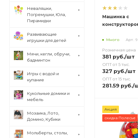
Неваляшки,
Погремушки, Юла,
Машинка с
Пирамидки
конструкторо
Развивающие
Арт.: 
Много
игрушки для детей
Розничная цена
Мячи, кегли, обручи,
381
руб.
/шт
бадминтон
ОПТ от 5 тыс.
327
руб.
/шт
Игры с водой и
ОПТ от 15 тыс.
купание
281.59
руб.
/
Кукольные домики и
мебель
Акция
Мозаика, Лото,
скидка Полесье
Домино, Кубики
Мольберты, столы,