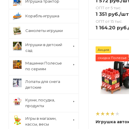
1 572
руб.
/ш
Игрушка трактор
ОПТ от 5 тыс.
1 351
руб.
/шт
Корабль игрушка
ОПТ от 15 тыс.
1 164.20
руб.
Самолеты игрушки
Игрушки в детский
Акция
сад
скидка Полесье
Машинки Полесье
по сериям
Лопаты для снега
детские
Кухни, посудка,
продукты
Игры в магазин,
Игрушка авто
кассы, весы