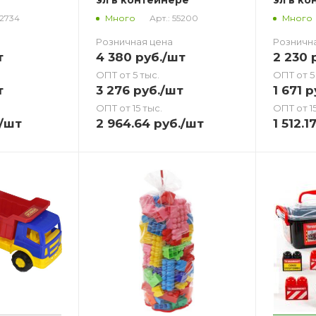
62734
Арт.: 55200
Много
Много
Розничная цена
Розничн
т
4 380
руб.
/шт
2 230
р
ОПТ от 5 тыс.
ОПТ от 5
т
3 276
руб.
/шт
1 671
р
ОПТ от 15 тыс.
ОПТ от 15
/шт
2 964.64
руб.
/шт
1 512.1