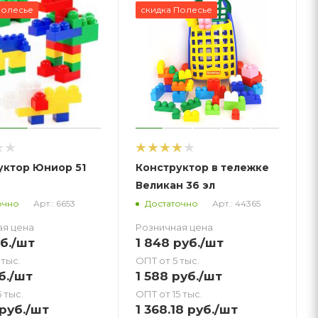
Полесье
скидка Полесье
уктор Юниор 51
Конструктор в тележке
Великан 36 эл
Арт.: 6653
Арт.: 44365
очно
Достаточно
ая цена
Розничная цена
б.
/шт
1 848
руб.
/шт
 тыс.
ОПТ от 5 тыс.
б.
/шт
1 588
руб.
/шт
 тыс.
ОПТ от 15 тыс.
руб.
/шт
1 368.18
руб.
/шт