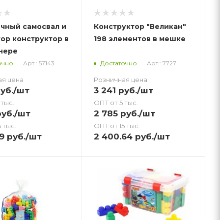
чный самосвал и
Конструктор "Великан"
тор конструктор в
198 элементов в мешке
нере
Арт.: 57143
Арт.: 7727
очно
Достаточно
ая цена
Розничная цена
уб.
/шт
3 241
руб.
/шт
 тыс.
ОПТ от 5 тыс.
уб.
/шт
2 785
руб.
/шт
 тыс.
ОПТ от 15 тыс.
39
руб.
/шт
2 400.64
руб.
/шт