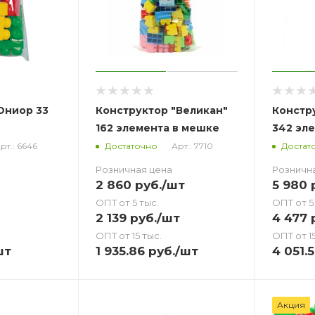
Юниор 33
Конструктор "Великан"
Констр
162 элемента в мешке
342 эл
рт.: 6646
Арт.: 7710
Достаточно
Достат
Розничная цена
Розничн
2 860
руб.
/шт
5 980
р
ОПТ от 5 тыс.
ОПТ от 5
2 139
руб.
/шт
4 477
р
ОПТ от 15 тыс.
ОПТ от 15
шт
1 935.86
руб.
/шт
4 051.
Акция