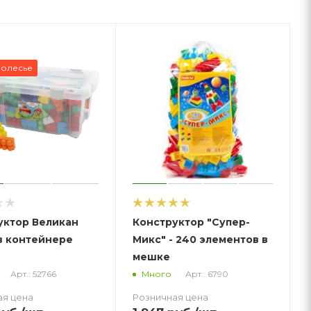
Полесье
уктор Великан
Конструктор "Супер-
 в контейнере
Микс" - 240 элементов в
мешке
Арт.: 52766
Арт.: 6790
Много
ая цена
Розничная цена