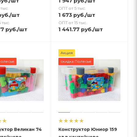
уб.
/шт
1 947
руб.
/шт
 тыс.
ОПТ от 5 тыс.
уб.
/шт
1 673
руб.
/шт
 тыс.
ОПТ от 15 тыс.
77
руб.
/шт
1 441.77
руб.
/шт
Акция
Полесье
скидка Полесье
уктор Великан 74
Конструктор Юниор 159
онтейнере
эл в контейнере