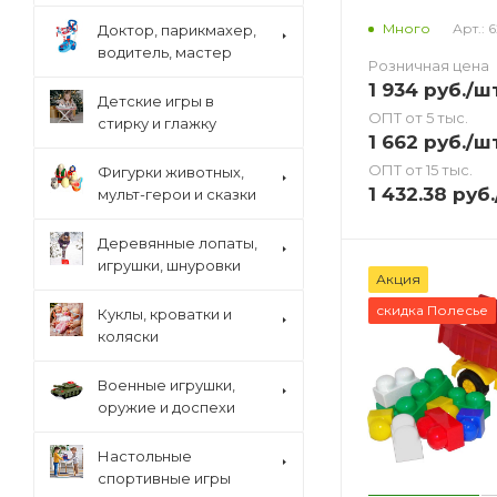
Арт.: 
Много
Доктор, парикмахер,
водитель, мастер
Розничная цена
1 934
руб.
/ш
Детские игры в
ОПТ от 5 тыс.
стирку и глажку
1 662
руб.
/ш
ОПТ от 15 тыс.
Фигурки животных,
1 432.38
руб.
мульт-герои и сказки
Деревянные лопаты,
игрушки, шнуровки
Акция
скидка Полесье
Куклы, кроватки и
коляски
Военные игрушки,
оружие и доспехи
Настольные
спортивные игры