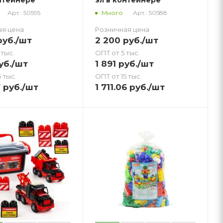
Арт.: 50595
Арт.: 50588
Много
ая цена
Розничная цена
уб.
/шт
2 200
руб.
/шт
 тыс.
ОПТ от 5 тыс.
уб.
/шт
1 891
руб.
/шт
 тыс.
ОПТ от 15 тыс.
7
руб.
/шт
1 711.06
руб.
/шт