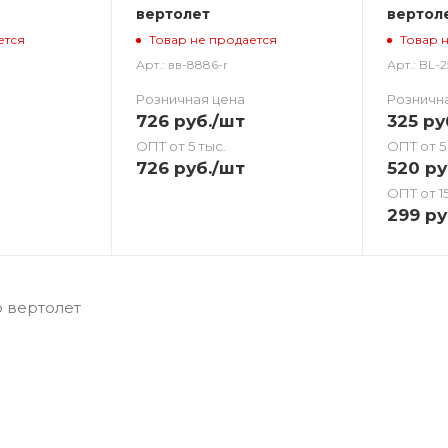
вертолет
вертол
ется
Товар не продается
Товар 
Арт.: вв-8886-r
Арт.: BL-
Розничная цена
Розничн
726
руб.
/шт
325
ру
ОПТ от 5 тыс.
ОПТ от 5
726
руб.
/шт
520
ру
ОПТ от 15
299
ру
о вертолет