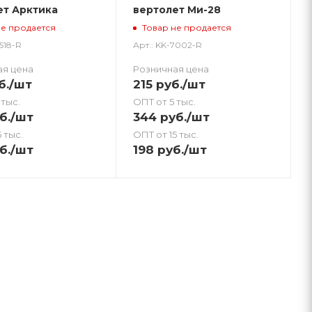
ет Арктика
вертолет Ми-28
не продается
Товар не продается
2518-R
Арт.: KK-7002-R
ая цена
Розничная цена
б.
/шт
215
руб.
/шт
 тыс.
ОПТ от 5 тыс.
б.
/шт
344
руб.
/шт
 тыс.
ОПТ от 15 тыс.
б.
/шт
198
руб.
/шт