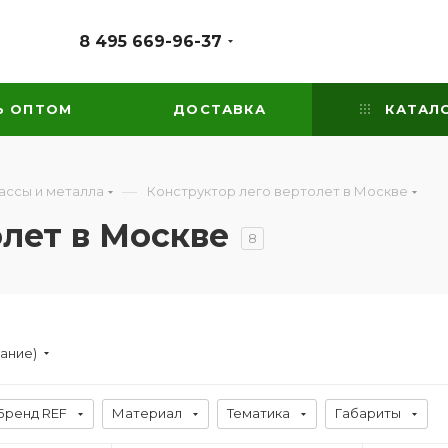
8 495 669-96-37
Ь ОПТОМ
ДОСТАВКА
КАТАЛ
—
ассы и металла
Конструктор лего вертолет в Москве
олет в Москве
8
вание)
Бренд REF
Материал
Тематика
Габариты