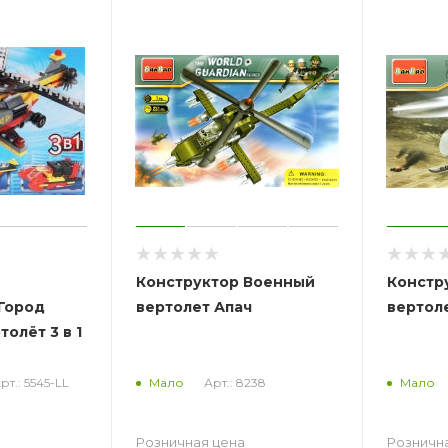
Конструктор Военный
Конструкто
"Город
вертолет Апач
вертол
олёт 3 в 1
рт.: 5545-LL
Арт.: 8238
Мало
Мало
Розничная цена
Розничн