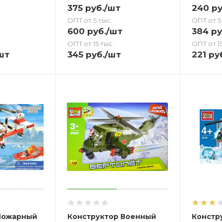
375
руб.
/шт
240
ру
ОПТ от 5 тыс.
ОПТ от 5
600
руб.
/шт
384
ру
ОПТ от 15 тыс.
ОПТ от 15
шт
345
руб.
/шт
221
ру
Пожарный
Конструктор Военный
Констр