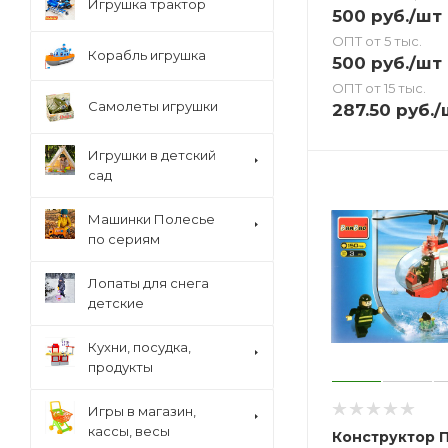
Игрушка трактор
500
руб.
/шт
ОПТ от 5 тыс.
Корабль игрушка
500
руб.
/шт
ОПТ от 15 тыс.
Самолеты игрушки
287.50
руб.
/
Игрушки в детский
сад
Машинки Полесье
по сериям
Лопаты для снега
детские
Кухни, посудка,
продукты
Игры в магазин,
кассы, весы
Конструктор 