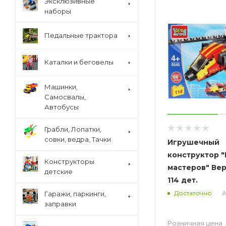
Эксклюзивные
наборы
Педальные трактора
Каталки и беговелы
Машинки,
Самосвалы,
Автобусы
Грабли, Лопатки,
совки, ведра, Тачки
Игрушечный
конструктор 
Конструкторы
мастеров" Верт
детские
114 дет.
А
Достаточно
Гаражи, паркинги,
заправки
Розничная цена