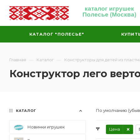
каталог игрушек
Полесье (Москва)
КАТАЛОГ "ПОЛЕСЬЕ"
КУПИТ
—
—
Главная
Каталог
Конструкторы для детей из пластм
Конструктор лего верт
По умолчанию (убы
КАТАЛОГ
Новинки игрушек
Цена