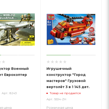
р Военный
Игрушечный
ет Еврокоптер
конструктор "Город
мастеров" Грузовой
вертолёт 3 в 1 145 дет.
Арт.: 8243
Товар не продается
Арт.: 5534-ZH
ая цена
Розничная цена