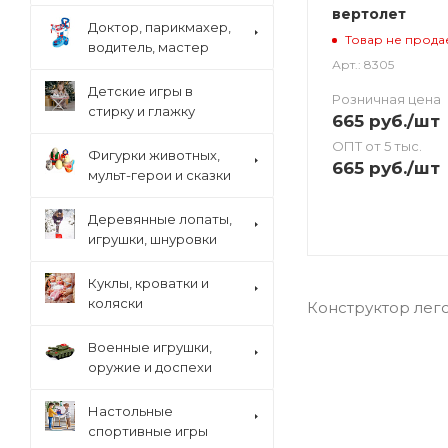
вертолет
Доктор, парикмахер,
Товар не прода
водитель, мастер
Арт.: 8305
Детские игры в
Розничная цена
стирку и глажку
665
руб.
/шт
ОПТ от 5 тыс.
Фигурки животных,
665
руб.
/шт
мульт-герои и сказки
Деревянные лопаты,
игрушки, шнуровки
Куклы, кроватки и
коляски
Конструктор лег
Военные игрушки,
оружие и доспехи
Настольные
спортивные игры