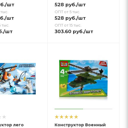
б.
/шт
528
руб.
/шт
 тыс.
ОПТ от 5 тыс.
б.
/шт
528
руб.
/шт
 тыс.
ОПТ от 15 тыс.
б.
/шт
303.60
руб.
/шт
уктор лего
Конструктор Военный