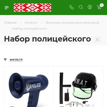
0
—
—
Главная
Каталог
Военные игрушки для мальчиков
—
Набор полицейского
Набор полицейского
32
ФИЛЬТР