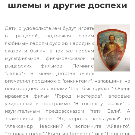
шлемы и другие доспехи
Дети с удовольствием будут играть
в рыцарей, подражая своим
любимым героям русских народных
сказок и былин, а так же героям
мультфильмов, фильмов-сказок и
рыцарских фильмов. Помните
"Садко"? В моем детстве очень
впечатлил поединок с "викингами", напавшими на
новгородцев со словами "Шаг был сделан!". Очень
нравился фильм "Город мастеров", впервые
увиденный в программе "В гостях у сказки" с
изумительным предрассказом "тети Вали". А
знаменитая фраза "Эх, коротка кольчужка!" из
"Александр Невский"? А вспомните "Айвенго",
"Черная стрела", "Квентин Дорвард" или "Перстень