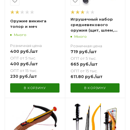
Игрушечный набор
Оружие викинга
средневекового
топор и меч
оружия (щит, шлем,
Много
меч)
Много
Розничная цена
Розничная цена
400
руб.
/шт
719
руб.
/шт
ОПТ от 5 тыс.
ОПТ от 5 тыс.
400
руб.
/шт
665
руб.
/шт
ОПТ от 15 тыс.
ОПТ от 15 тыс.
230
руб.
/шт
611.80
руб.
/шт
В КОРЗИНУ
В КОРЗИНУ