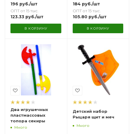
196
руб.
/шт
184
руб.
/шт
ОПТ от 15 тыс.
ОПТ от 15 тыс.
123.33
руб.
/шт
105.80
руб.
/шт
В КОРЗИНУ
В КОРЗИНУ
Два игрушечных
Детский набор
пластмассовых
Рыцаря щит и меч
топора секиры
Много
Много