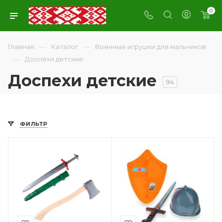
0
—
—
Главная
Каталог
Военные игрушки для мальчиков
—
Доспехи детские
Доспехи детские
94
ФИЛЬТР