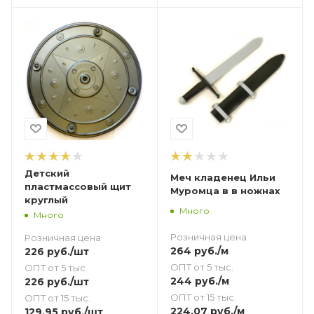
Детский
Меч кладенец Ильи
пластмассовый щит
Муромца в в ножнах
круглый
Много
Много
Розничная цена
Розничная цена
264
руб.
/м
226
руб.
/шт
ОПТ от 5 тыс.
ОПТ от 5 тыс.
244
руб.
/м
226
руб.
/шт
ОПТ от 15 тыс.
ОПТ от 15 тыс.
224.07
руб.
/м
129.95
руб.
/шт