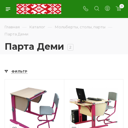
0
—
—
—
Главная
Каталог
Мольберты, столы, парты
Парта Деми
Парта Деми
2
ФИЛЬТР