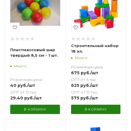
Строительный набор
Пластмассовый шар
18 эл.
твердый 8,5 см - 1 шт.
Много
Много
Розничная цена
675
руб.
/шт
Розничная цена
ОПТ от 5 тыс.
40
руб.
/шт
625
руб.
/шт
ОПТ от 15 тыс.
ОПТ от 15 тыс.
29.40
руб.
/шт
575
руб.
/шт
В КОРЗИНУ
В КОРЗИНУ