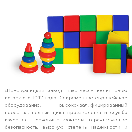
«Новокузнецкий завод пластмасс» ведет свою
историю с 1997 года. Современное европейское
оборудование, высококвалифицированный
персонал, полный цикл производства и служба
качества – основные факторы, гарантирующие
безопасность, высокую степень надежности и