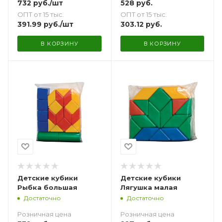
732
руб.
/шт
528
руб.
ОПТ от 15 тыс.
ОПТ от 15 тыс.
391.99
руб.
/шт
303.12
руб.
В КОРЗИНУ
В КОРЗИНУ
Детские кубики
Детские кубики
Рыбка большая
Лягушка малая
Достаточно
Достаточно
Розничная цена
Розничная цена