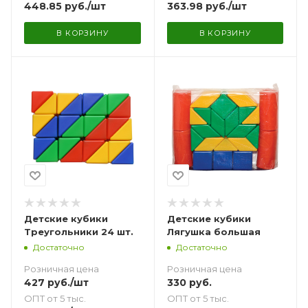
448.85
руб.
/шт
363.98
руб.
/шт
В КОРЗИНУ
В КОРЗИНУ
Детские кубики
Детские кубики
Треугольники 24 шт.
Лягушка большая
Достаточно
Достаточно
Розничная цена
Розничная цена
427
руб.
/шт
330
руб.
ОПТ от 5 тыс.
ОПТ от 5 тыс.