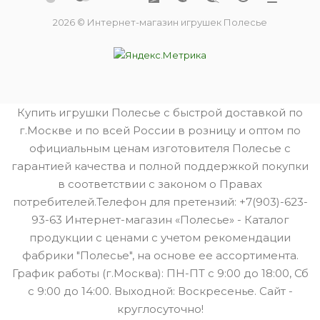
2026 © Интернет-магазин игрушек Полесье
Купить игрушки Полесье с быстрой доставкой по
г.Москве и по всей России в розницу и оптом по
официальным ценам изготовителя Полесье с
гарантией качества и полной поддержкой покупки
в соответствии с законом о Правах
потребителей.Телефон для претензий: +7(903)-623-
93-63 Интернет-магазин «Полесье» - Каталог
продукции с ценами с учетом рекомендации
фабрики "Полесье", на основе ее ассортимента.
График работы (г.Москва): ПН-ПТ с 9:00 до 18:00, Сб
с 9:00 до 14:00. Выходной: Воскресенье. Сайт -
круглосуточно!