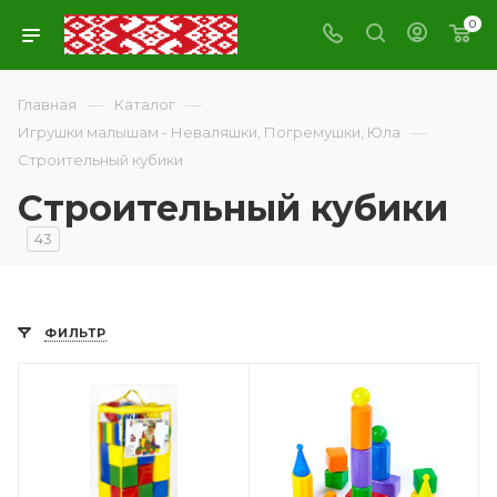
0
—
—
Главная
Каталог
—
Игрушки малышам - Неваляшки, Погремушки, Юла
Строительный кубики
Строительный кубики
43
ФИЛЬТР