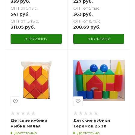
339
руб.
227
руб.
ОПТ от 5 тыс.
ОПТ от 5 тыс.
541
руб.
363
руб.
ОПТ от 15 тыс.
ОПТ от 15 тыс.
311.05
руб.
208.69
руб.
В КОРЗИНУ
В КОРЗИНУ
Детские кубики
Детские кубики
Рыбка малая
Теремок 23 эл.
Достаточно
Достаточно