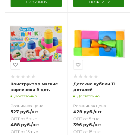
В КОРЗИНУ
В КОРЗИНУ
Конструктор мягкие
Детские кубики 11
кирпичики 9 дет.
деталей
Достаточно
Достаточно
Розничная цена
Розничная цена
527
руб.
/шт
428
руб.
/шт
ОПТ от 5 тыс.
ОПТ от 5 тыс.
488
руб.
/шт
396
руб.
/шт
ОПТ от 15 тыс.
ОПТ от 15 тыс.