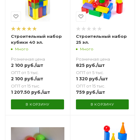
Строительный набор
Строительный набор
кубики 40 эл.
25 эл.
Много
Много
Розничная цена
Розничная цена
2 100
руб.
/шт
825
руб.
/шт
ОПТ от 5 тыс.
ОПТ от 5 тыс.
2 100
руб.
/шт
1 320
руб.
/шт
ОПТ от 15 тыс.
ОПТ от 15 тыс.
1 207.50
руб.
/шт
759
руб.
/шт
В КОРЗИНУ
В КОРЗИНУ