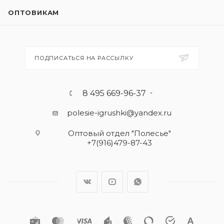
ОПТОВИКАМ
ПОДПИСАТЬСЯ НА РАССЫЛКУ
8 495 669-96-37
polesie-igrushki@yandex.ru
Оптовый отдел "Полесье"
+7(916)479-87-43