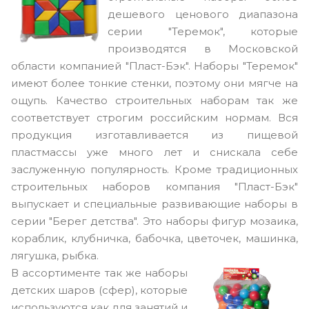
дешевого ценового диапазона
серии "Теремок", которые
производятся в Московской
области компанией "Пласт-Бэк". Наборы "Теремок"
имеют более тонкие стенки, поэтому они мягче на
ощупь. Качество строительных наборам так же
соответствует строгим российским нормам. Вся
продукция изготавливается из пищевой
пластмассы уже много лет и снискала себе
заслуженную популярность. Кроме традиционных
строительных наборов компания "Пласт-Бэк"
выпускает и специальные развивающие наборы в
серии "Берег детства". Это наборы фигур мозаика,
кораблик, клубничка, бабочка, цветочек, машинка,
лягушка, рыбка.
В ассортименте так же наборы
детских шаров (сфер), которые
используются как для занятий и