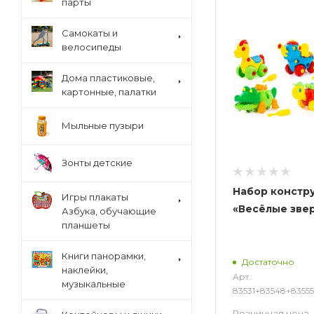
парты
Cамокаты и
велосипеды
Дома пластиковые,
картонные, палатки
Мыльные пузыри
Зонты детские
Набор констр
Игры плакаты
«Весёлые зве
Азбука, обучающие
планшеты
Книги панорамки,
Достаточно
наклейки,
Арт.:
музыкальные
83531+83548+8355
Розничная цена