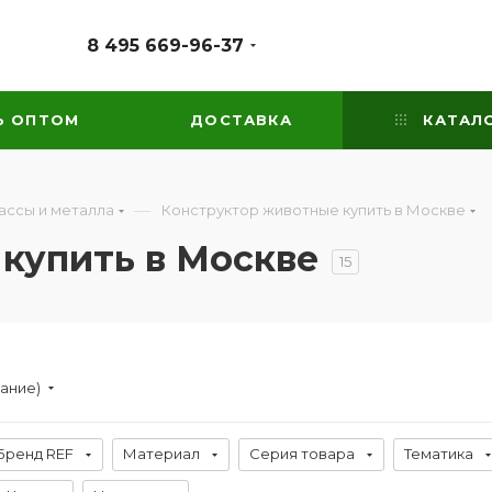
8 495 669-96-37
Ь ОПТОМ
ДОСТАВКА
КАТАЛ
—
ассы и металла
Конструктор животные купить в Москве
купить в Москве
15
вание)
Бренд REF
Материал
Серия товара
Тематика