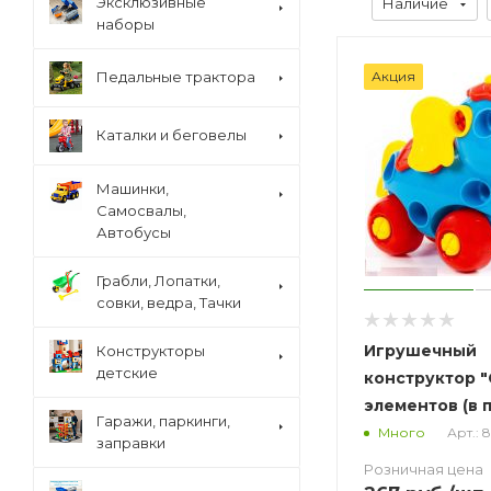
Эксклюзивные
Наличие
наборы
Педальные трактора
Акция
Каталки и беговелы
Машинки,
Самосвалы,
Автобусы
Грабли, Лопатки,
совки, ведра, Тачки
Игрушечный
Конструкторы
детские
конструктор "
элементов (в 
Гаражи, паркинги,
Арт.: 
Много
заправки
Розничная цена