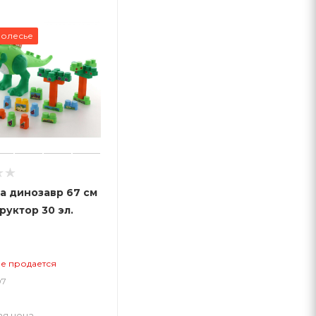
Полесье
а динозавр 67 см
руктор 30 эл.
не продается
07
ая цена