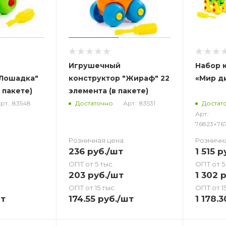
Игрушечный
Набор 
"Лошадка"
конструктор "Жираф" 22
«Мир д
 пакете)
элемента (в пакете)
рт.: 83548
Арт.: 83531
Достаточно
Достат
Арт.:
76823+76
Розничная цена
Розничн
236
руб.
/шт
1 515
ру
ОПТ от 5 тыс.
ОПТ от 5
203
руб.
/шт
1 302
р
ОПТ от 15 тыс.
ОПТ от 15
т
174.55
руб.
/шт
1 178.3