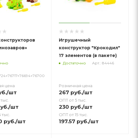
конструкторов
Игрушечный
инозавров»
конструктор "Крокодил"
17 элементов (в пакете)
Арт.: 84446
очно
Достаточно
724+76717+76694+76700
ая цена
Розничная цена
б.
/шт
267
руб.
/шт
 тыс.
ОПТ от 5 тыс.
уб.
/шт
230
руб.
/шт
 тыс.
ОПТ от 15 тыс.
0
руб.
/шт
197.57
руб.
/шт