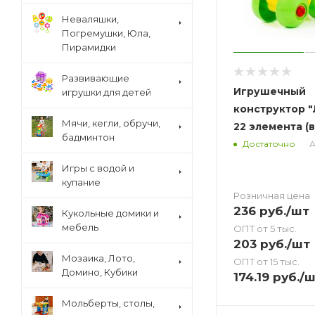
Неваляшки,
Погремушки, Юла,
Пирамидки
Развивающие
Игрушечный
игрушки для детей
конструктор 
Мячи, кегли, обручи,
22 элемента (в
бадминтон
А
Достаточно
Игры с водой и
купание
Розничная цена
236
руб.
/шт
Кукольные домики и
мебель
ОПТ от 5 тыс.
203
руб.
/шт
Мозаика, Лото,
ОПТ от 15 тыс.
Домино, Кубики
174.19
руб.
/ш
Мольберты, столы,