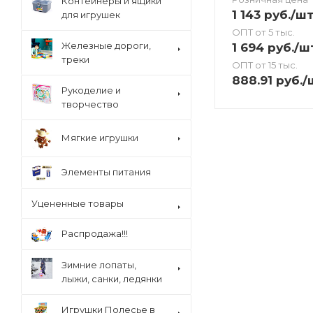
Контейнеры и ящики
1 143
руб.
/ш
для игрушек
ОПТ от 5 тыс.
Железные дороги,
1 694
руб.
/ш
треки
ОПТ от 15 тыс.
888.91
руб.
/
Рукоделие и
творчество
Мягкие игрушки
Элементы питания
Уцененные товары
Распродажа!!!
Зимние лопаты,
лыжи, санки, ледянки
Игрушки Полесье в