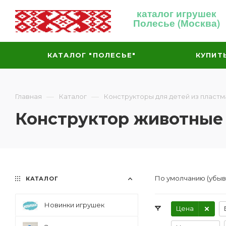
каталог игрушек
Полесье (Москва)
КАТАЛОГ "ПОЛЕСЬЕ"
КУПИТ
—
—
Главная
Каталог
Конструкторы для детей из пластм
Конструктор животные 
По умолчанию (убы
КАТАЛОГ
Новинки игрушек
Цена