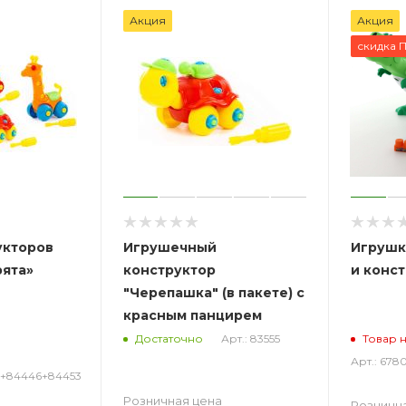
Акция
Акция
скидка 
укторов
Игрушечный
Игрушк
рята»
конструктор
и конст
"Черепашка" (в пакете) с
красным панцирем
Арт.: 83555
Достаточно
Товар 
Арт.: 678
5+84446+84453
Розничная цена
Розничн