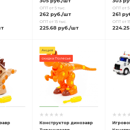
305
руб.
/шт
303
ру
ОПТ от 5 тыс.
ОПТ от 5
262
руб.
/шт
261
ру
ОПТ от 15 тыс.
ОПТ от 15
шт
225.68
руб.
/шт
224.25
Акция
скидка Полесье
завр
Конструктор динозавр
Игрово
Тираннозавр
Констр