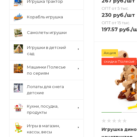
267
руб.
/шт
Игрушка трактор
ОПТ от 5 тыс.
230
руб.
/шт
Корабль игрушка
ОПТ от 15 тыс.
197.57
руб.
/
Самолеты игрушки
Игрушки в детский
Акция
сад
скидка Полесье
Машинки Полесье
по сериям
Лопаты для снега
детские
Кухни, посудка,
продукты
Игры в магазин,
Игрушка дино
кассы, весы
конструктор