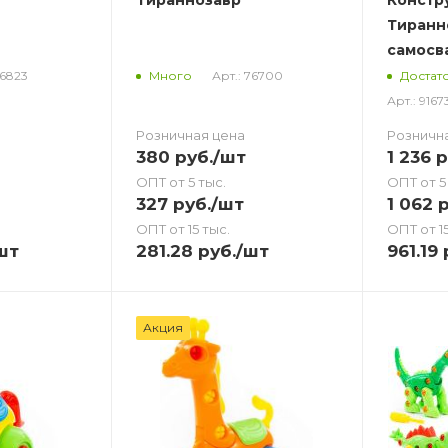
Тиранн
самосв
76823
Арт.: 76700
Много
Достат
Арт.: 916
Розничная цена
Розничн
380
руб.
/шт
1 236
р
ОПТ от 5 тыс.
ОПТ от 5
327
руб.
/шт
1 062
р
ОПТ от 15 тыс.
ОПТ от 15
шт
281.28
руб.
/шт
961.19
Акция