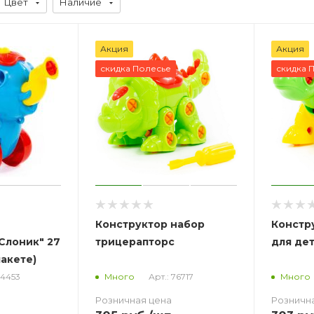
Цвет
Наличие
Акция
Акция
скидка Полесье
скидка 
Конструктор набор
Констр
Слоник" 27
трицерапторс
для де
пакете)
84453
Арт.: 76717
Много
Много
Розничная цена
Розничн