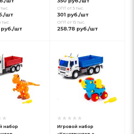
б.
/шт
350
руб.
/шт
 тыс.
ОПТ от 5 тыс.
б.
/шт
301
руб.
/шт
 тыс.
ОПТ от 15 тыс.
руб.
/шт
258.78
руб.
/шт
й набор
Игровой набор
уктор
«Конструктор с