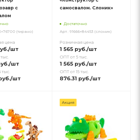
озавр с
самосвалом. Слоник»
алом
очно
Достаточно
73+76700 (тирано)
Арт.: 91666+84453 (слоник)
ая цена
Розничная цена
уб.
/шт
1 565
руб.
/шт
 тыс.
ОПТ от 5 тыс.
уб.
/шт
1 565
руб.
/шт
 тыс.
ОПТ от 15 тыс.
руб.
/шт
876.31
руб.
/шт
Акция