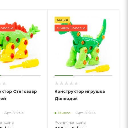
Акция
Полесье
скидка Полесье
уктор Стегозавр
Конструктор игрушка
тей
Диплодок
Арт.: 76694
Арт.: 76724
Много
ая цена
Розничная цена