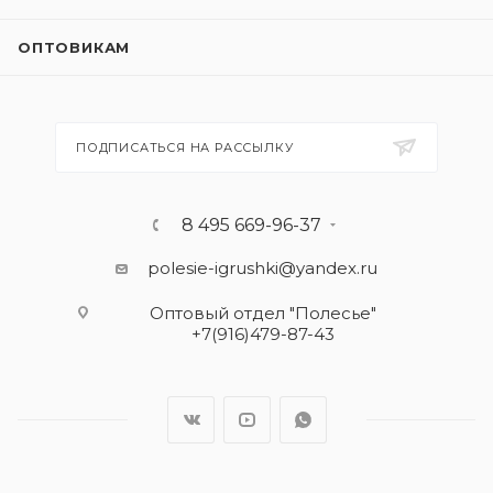
ОПТОВИКАМ
ПОДПИСАТЬСЯ НА РАССЫЛКУ
8 495 669-96-37
polesie-igrushki@yandex.ru
Оптовый отдел "Полесье"
+7(916)479-87-43