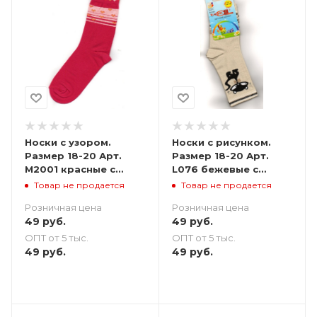
Носки с узором.
Носки с рисунком.
Размер 18-20 Арт.
Размер 18-20 Арт.
M2001 красные с
L076 бежевые с
сердечками
черной кошечкой
Товар не продается
Товар не продается
Розничная цена
Розничная цена
49
руб.
49
руб.
ОПТ от 5 тыс.
ОПТ от 5 тыс.
49
руб.
49
руб.