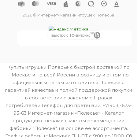
2026 © Интернет-магазин игрушек Полесье
Быстро с 1С-Битрикс
Купить игрушки Полесье с быстрой доставкой по
г.Москве и по всей России в розницу и оптом по
официальным ценам изготовителя Полесье с
гарантией качества и полной поддержкой покупки
в соответствии с законом о Правах
потребителей.Телефон для претензий: +7(903)-623-
93-63 Интернет-магазин «Полесье» - Каталог
продукции с ценами с учетом рекомендации
фабрики "Полесье", на основе ее ассортимента.
График работы (г.Москва): ПН-ПТ с 9:00 до 18:00, Сб