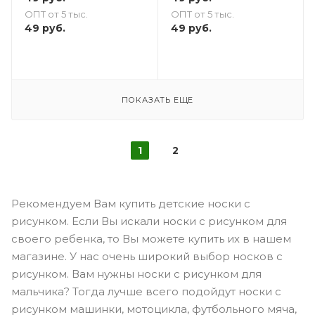
ОПТ от 5 тыс.
ОПТ от 5 тыс.
49
руб.
49
руб.
ПОКАЗАТЬ ЕЩЕ
1
2
Рекомендуем Вам купить детские носки с
рисунком. Если Вы искали носки с рисунком для
своего ребенка, то Вы можете купить их в нашем
магазине. У нас очень широкий выбор носков с
рисунком. Вам нужны носки с рисунком для
мальчика? Тогда лучше всего подойдут носки с
рисунком машинки, мотоцикла, футбольного мяча,