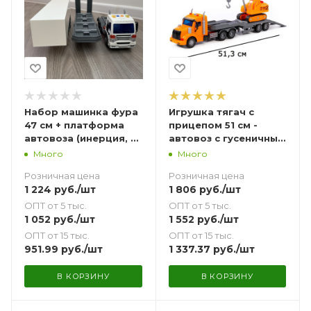
Набор машинка фура
Игрушка тягач с
47 см + платформа
прицепом 51 см -
автовоза (инерция, 4
автовоз с гусеничным
звука, свет диодов)
краном Профи
Много
Много
Полесье
Полесье динамо-
Розничная цена
Розничная цена
инерция, свет, 4
1 224
руб.
/шт
1 806
руб.
/шт
звука
ОПТ от 5 тыс.
ОПТ от 5 тыс.
1 052
руб.
/шт
1 552
руб.
/шт
ОПТ от 15 тыс.
ОПТ от 15 тыс.
951.99
руб.
/шт
1 337.37
руб.
/шт
В КОРЗИНУ
В КОРЗИНУ