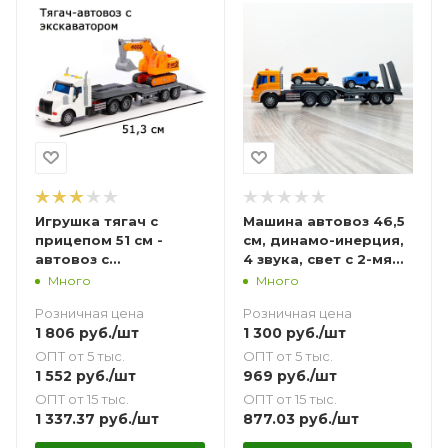
Игрушка тягач с
Машина автовоз 46,5
прицепом 51 см -
см, динамо-инерция,
автовоз с
4 звука, свет с 2-мя
экскаватором Профи
инерционными
Много
Много
Полесье динамо-
машинками-пикапами
Розничная цена
Розничная цена
инерция, свет, 4
1 806
руб.
/шт
1 300
руб.
/шт
звука
ОПТ от 5 тыс.
ОПТ от 5 тыс.
1 552
руб.
/шт
969
руб.
/шт
ОПТ от 15 тыс.
ОПТ от 15 тыс.
1 337.37
руб.
/шт
877.03
руб.
/шт