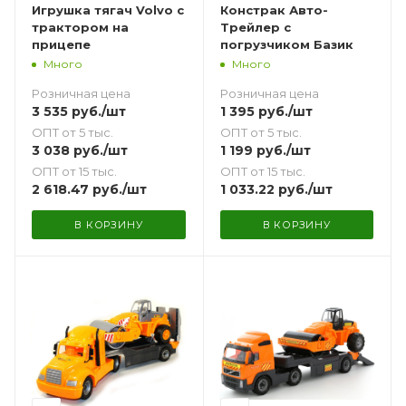
Игрушка тягач Volvo с
Констрак Авто-
трактором на
Трейлер с
прицепе
погрузчиком Базик
Много
Много
Розничная цена
Розничная цена
3 535
руб.
/шт
1 395
руб.
/шт
ОПТ от 5 тыс.
ОПТ от 5 тыс.
3 038
руб.
/шт
1 199
руб.
/шт
ОПТ от 15 тыс.
ОПТ от 15 тыс.
2 618.47
руб.
/шт
1 033.22
руб.
/шт
В КОРЗИНУ
В КОРЗИНУ