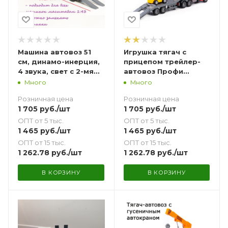
Машина автовоз 51
Игрушка тягач с
см, динамо-инерция,
прицепом трейлер-
4 звука, свет с 2-мя
автовоз Профи
строительными
Полесье 2 машинки,
Много
Много
машинками каток,
инерция, свет, звук, 51
Розничная цена
Розничная цена
погрузчик
см с машинками
1 705
руб.
/шт
1 705
руб.
/шт
ОПТ от 5 тыс.
ОПТ от 5 тыс.
1 465
руб.
/шт
1 465
руб.
/шт
ОПТ от 15 тыс.
ОПТ от 15 тыс.
1 262.78
руб.
/шт
1 262.78
руб.
/шт
В КОРЗИНУ
В КОРЗИНУ