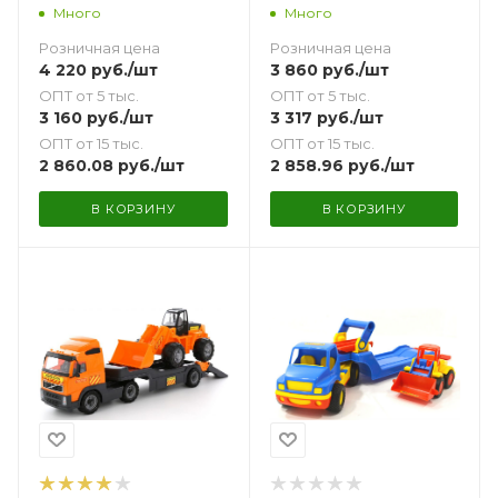
конструктором в
Много
Много
коробке
Розничная цена
Розничная цена
4 220
руб.
/шт
3 860
руб.
/шт
ОПТ от 5 тыс.
ОПТ от 5 тыс.
3 160
руб.
/шт
3 317
руб.
/шт
ОПТ от 15 тыс.
ОПТ от 15 тыс.
2 860.08
руб.
/шт
2 858.96
руб.
/шт
В КОРЗИНУ
В КОРЗИНУ