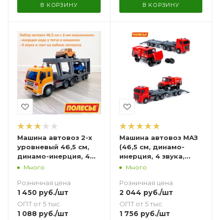
В КОРЗИНУ
В КОРЗИНУ
Машина автовоз 2-х
Машина автовоз МАЗ
уровневый 46,5 см,
(46,5 см, динамо-
динамо-инерция, 4
инерция, 4 звука,
звука, свет с 2-мя
свет) и гоночный
Много
Много
инерционными
грузовик МАЗ-6440RR
Розничная цена
Розничная цена
машинками-пикапами
1 450
руб.
/шт
2 044
руб.
/шт
ОПТ от 5 тыс.
ОПТ от 5 тыс.
1 088
руб.
/шт
1 756
руб.
/шт