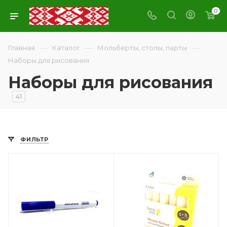
0
—
—
—
Главная
Каталог
Мольберты, столы, парты
Наборы для рисования
Наборы для рисования
41
ФИЛЬТР