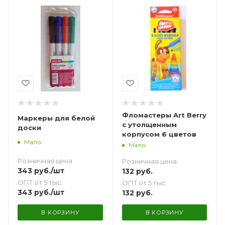
Фломастеры Art Berry
Маркеры для белой
с утолщенным
доски
корпусом 6 цветов
Мало
Мало
Розничная цена
Розничная цена
343
руб.
/шт
132
руб.
ОПТ от 5 тыс.
ОПТ от 5 тыс.
343
руб.
/шт
132
руб.
В КОРЗИНУ
В КОРЗИНУ