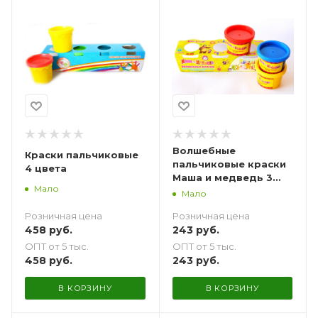
Волшебные
Краски пальчиковые
пальчиковые краски
4 цвета
Маша и медведь 3
Мало
баночки
Мало
Розничная цена
Розничная цена
458
руб.
243
руб.
ОПТ от 5 тыс.
ОПТ от 5 тыс.
458
руб.
243
руб.
В КОРЗИНУ
В КОРЗИНУ