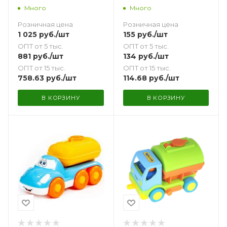
полуприцепом
Много
Много
Розничная цена
Розничная цена
1 025
руб.
/шт
155
руб.
/шт
ОПТ от 5 тыс.
ОПТ от 5 тыс.
881
руб.
/шт
134
руб.
/шт
ОПТ от 15 тыс.
ОПТ от 15 тыс.
758.63
руб.
/шт
114.68
руб.
/шт
В КОРЗИНУ
В КОРЗИНУ