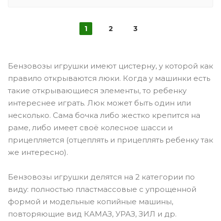
1
2
3
Бензовозы игрушки имеют цистерну, у которой как
правило открываются люки. Когда у машинки есть
такие открывающиеся элементы, то ребенку
интереснее играть. Люк может быть один или
несколько. Сама бочка либо жестко крепится на
раме, либо имеет своё колесное шасси и
прицепляется (отцеплять и прицеплять ребенку так
же интересно).
Бензовозы игрушки делятся на 2 категории по
виду: полностью пластмассовые с упрощенной
формой и модельные копийные машины,
повторяющие вид КАМАЗ, УРАЗ, ЗИЛ и др.