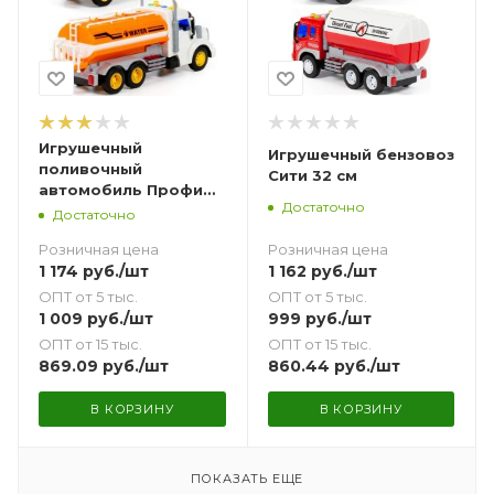
Игрушечный
Игрушечный бензовоз
поливочный
Сити 32 см
автомобиль Профи
Достаточно
32 см
Достаточно
Розничная цена
Розничная цена
1 162
руб.
/шт
1 174
руб.
/шт
ОПТ от 5 тыс.
ОПТ от 5 тыс.
999
руб.
/шт
1 009
руб.
/шт
ОПТ от 15 тыс.
ОПТ от 15 тыс.
860.44
руб.
/шт
869.09
руб.
/шт
В КОРЗИНУ
В КОРЗИНУ
ПОКАЗАТЬ ЕЩЕ