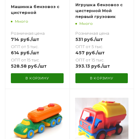
Игрушка бензовоз с
Машинка бензовоз с
цистерной Мой
цистерной
первый грузовик
Много
Много
Розничная цена
Розничная цена
714
руб.
/шт
531
руб.
/шт
ОПТ от 5 тыс.
ОПТ от 5 тыс.
614
руб.
/шт
457
руб.
/шт
ОПТ от 15 тыс.
ОПТ от 15 тыс.
528.58
руб.
/шт
393.13
руб.
/шт
В КОРЗИНУ
В КОРЗИНУ