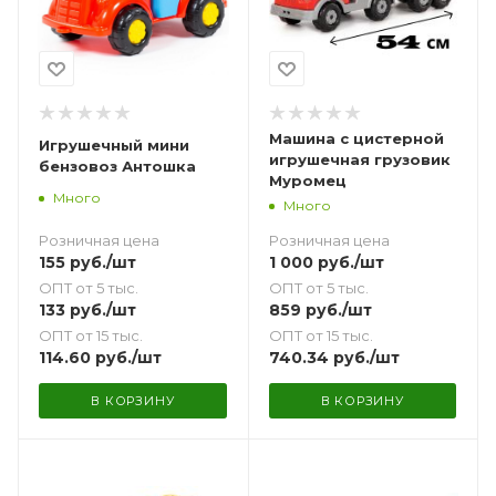
Машина с цистерной
Игрушечный мини
игрушечная грузовик
бензовоз Антошка
Муромец
Много
Много
Розничная цена
Розничная цена
155
руб.
/шт
1 000
руб.
/шт
ОПТ от 5 тыс.
ОПТ от 5 тыс.
133
руб.
/шт
859
руб.
/шт
ОПТ от 15 тыс.
ОПТ от 15 тыс.
114.60
руб.
/шт
740.34
руб.
/шт
В КОРЗИНУ
В КОРЗИНУ