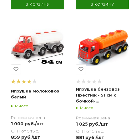
В КОРЗИНУ
В КОРЗИНУ
Игрушка бензовоз
Игрушка молоковоз
Престиж - 51 см с
белый
бочкой-
Много
полуприцепом
Много
Розничная цена
Розничная цена
1 000
руб.
/шт
1 025
руб.
/шт
ОПТ от 5 тыс.
ОПТ от 5 тыс.
859
руб.
/шт
881
руб.
/шт