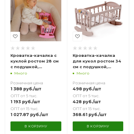
Кроватка-качалка с
Кроватка-качалка
куклой ростом 28 см
для кукол ростом 34
с подушкой,
см с подушкой,
одеялкой и
одеялкой и
Много
Много
матрасиком розовая
матрасиком
Розничная цена
Розничная цена
(коричневая)
1 388
руб.
/шт
498
руб.
/шт
ОПТ от 5 тыс.
ОПТ от 5 тыс.
1 193
руб.
/шт
428
руб.
/шт
ОПТ от 15 тыс.
ОПТ от 15 тыс.
1 027.87
руб.
/шт
368.61
руб.
/шт
В КОРЗИНУ
В КОРЗИНУ