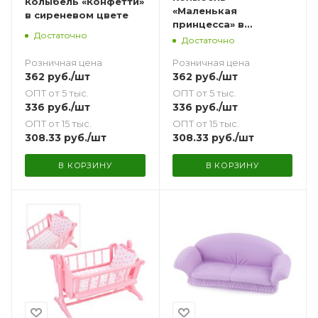
Колыбель «Конфетти»
«Маленькая
в сиреневом цвете
принцесса» в
Достаточно
лимонном цвете
Достаточно
Розничная цена
Розничная цена
362
руб.
/шт
362
руб.
/шт
ОПТ от 5 тыс.
ОПТ от 5 тыс.
336
руб.
/шт
336
руб.
/шт
ОПТ от 15 тыс.
ОПТ от 15 тыс.
308.33
руб.
/шт
308.33
руб.
/шт
В КОРЗИНУ
В КОРЗИНУ