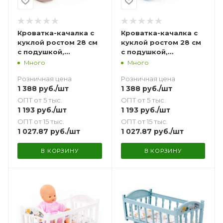
Кроватка-качалка с
Кроватка-качалка с
куклой ростом 28 см
куклой ростом 28 см
с подушкой,
с подушкой,
одеялкой и
одеялкой и
Много
Много
матрасиком
матрасиком сизая
Розничная цена
Розничная цена
коричневая
1 388
руб.
/шт
1 388
руб.
/шт
ОПТ от 5 тыс.
ОПТ от 5 тыс.
1 193
руб.
/шт
1 193
руб.
/шт
ОПТ от 15 тыс.
ОПТ от 15 тыс.
1 027.87
руб.
/шт
1 027.87
руб.
/шт
В КОРЗИНУ
В КОРЗИНУ