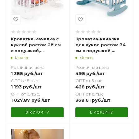
Кроватка-качалка с
Кроватка-качалка
куклой ростом 28 см
для кукол ростом 34
с подушкой,
см с подушкой,
одеялкой и
одеялкой и
Много
Много
матрасиком белая
матрасиком (серо-
Розничная цена
Розничная цена
голубая)
1 388
руб.
/шт
498
руб.
/шт
ОПТ от 5 тыс.
ОПТ от 5 тыс.
1 193
руб.
/шт
428
руб.
/шт
ОПТ от 15 тыс.
ОПТ от 15 тыс.
1 027.87
руб.
/шт
368.61
руб.
/шт
В КОРЗИНУ
В КОРЗИНУ