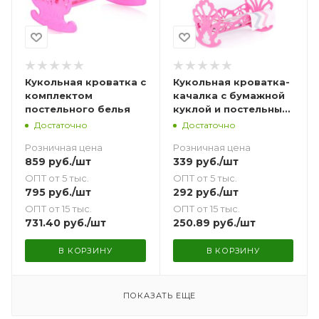
Кукольная кроватка с
Кукольная кроватка-
комплектом
качалка с бумажной
постельного белья
куклой и постельным
бельем 33 см
Достаточно
Достаточно
Розничная цена
Розничная цена
859
руб.
/шт
339
руб.
/шт
ОПТ от 5 тыс.
ОПТ от 5 тыс.
795
руб.
/шт
292
руб.
/шт
ОПТ от 15 тыс.
ОПТ от 15 тыс.
731.40
руб.
/шт
250.89
руб.
/шт
В КОРЗИНУ
В КОРЗИНУ
ПОКАЗАТЬ ЕЩЕ