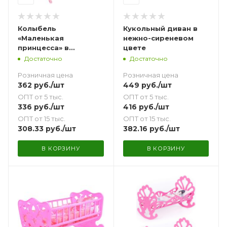
Колыбель
Кукольный диван в
«Маленькая
нежно-сиреневом
принцесса» в
цвете
розовом цвете
Достаточно
Достаточно
Розничная цена
Розничная цена
362
руб.
/шт
449
руб.
/шт
ОПТ от 5 тыс.
ОПТ от 5 тыс.
336
руб.
/шт
416
руб.
/шт
ОПТ от 15 тыс.
ОПТ от 15 тыс.
308.33
руб.
/шт
382.16
руб.
/шт
В КОРЗИНУ
В КОРЗИНУ