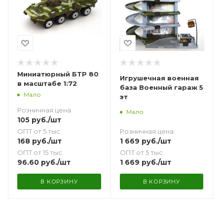
Миниатюрный БТР 80
Игрушечная военная
в масштабе 1:72
база Военный гараж 5
Мало
эт
Розничная цена
Мало
105
руб.
/шт
ОПТ от 5 тыс.
Розничная цена
168
руб.
/шт
1 669
руб.
/шт
ОПТ от 15 тыс.
ОПТ от 5 тыс.
96.60
руб.
/шт
1 669
руб.
/шт
В КОРЗИНУ
В КОРЗИНУ