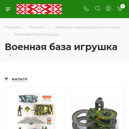
0
—
—
Главная
Каталог
Военные игрушки для мальчиков
—
Военная база игрушка
Военная база игрушка
4
ФИЛЬТР