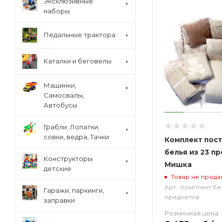
Эксклюзивные
наборы
Педальные трактора
Каталки и беговелы
Машинки,
Самосвалы,
Автобусы
Грабли, Лопатки,
совки, ведра, Тачки
Комплект пос
белья из 23 п
Конструкторы
Мишка
детские
Товар не прода
Арт.: Комплект бе
Гаражи, паркинги,
предметов
заправки
Розничная цена