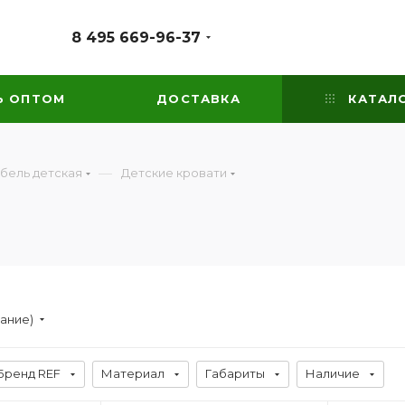
8 495 669-96-37
Ь ОПТОМ
ДОСТАВКА
КАТАЛ
—
бель детская
Детские кровати
вание)
Бренд REF
Материал
Габариты
Наличие