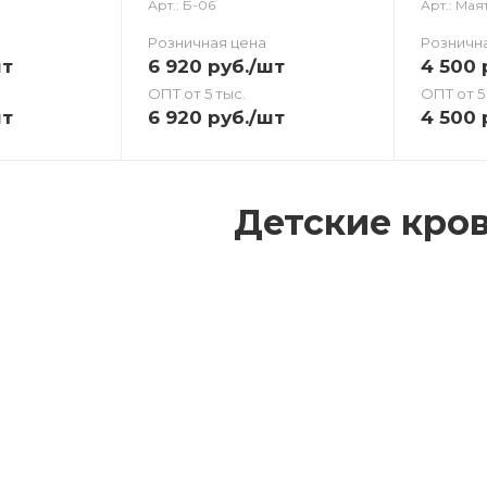
Арт.: Б-06
Арт.: Мая
Розничная цена
Розничн
шт
6 920
руб.
/шт
4 500
ОПТ от 5 тыс.
ОПТ от 5
шт
6 920
руб.
/шт
4 500
Детские кро