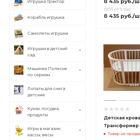
8 435
руб.
/ш
Игрушка трактор
ОПТ от 5 тыс.
8 435
руб.
/ш
Корабль игрушка
Самолеты игрушки
Игрушки в детский
сад
Машинки Полесье
по сериям
Лопаты для снега
детские
Кухни, посудка,
продукты
Детская кров
Трансформер 7
Игры в магазин,
Товар не прода
кассы, весы