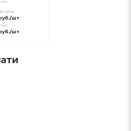
тник
ая цена
руб.
/шт
 тыс.
руб.
/шт
вати