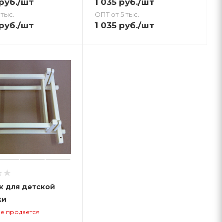
руб.
/шт
1 035
руб.
/шт
 тыс.
ОПТ от 5 тыс.
руб.
/шт
1 035
руб.
/шт
к для детской
ки
не продается