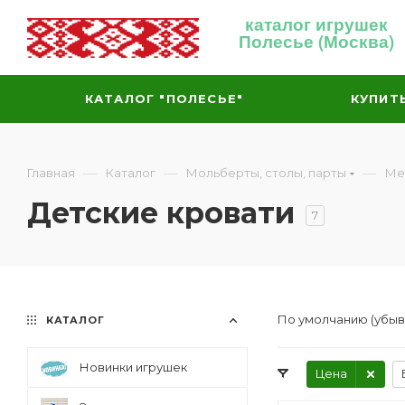
каталог игрушек
Полесье (Москва)
КАТАЛОГ "ПОЛЕСЬЕ"
КУПИТ
—
—
—
Главная
Каталог
Мольберты, столы, парты
Ме
Детские кровати
7
По умолчанию (убы
КАТАЛОГ
Новинки игрушек
Цена