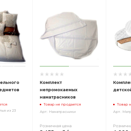
тельного
Комплект
Компле
редметов
непромокаемых
детско
наматрасников
ется
Товар не продается
Товар 
лья из 23
Арт.: Наматрасники
Арт.: Мат
Розничная цена
Розничн