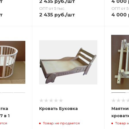
т
2 435
руб.
/шт
4 000
ОПТ от 5 тыс.
ОПТ от 5
т
2 435
руб.
/шт
4 000
атка
Кровать Буковка
Маятни
 в 1
кроват
ется
Товар не продается
Товар 