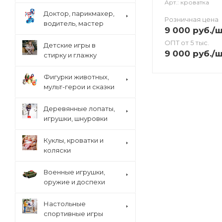
Арт.: кроватка
Доктор, парикмахер,
Розничная цена
водитель, мастер
9 000
руб.
/
ОПТ от 5 тыс.
Детские игры в
9 000
руб.
/
стирку и глажку
Фигурки животных,
мульт-герои и сказки
Деревянные лопаты,
игрушки, шнуровки
Куклы, кроватки и
коляски
Военные игрушки,
оружие и доспехи
Настольные
спортивные игры