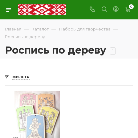
0
—
—
—
Главная
Каталог
Наборы для творчества
Роспись по дереву
Роспись по дереву
1
ФИЛЬТР