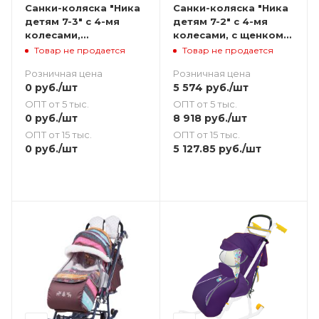
Санки-коляска "Ника
Санки-коляска "Ника
детям 7-3" с 4-мя
детям 7-2" с 4-мя
колесами,
колесами, с щенком
скандинавский
орхидея
Товар не продается
Товар не продается
(бирюзовый)
Розничная цена
Розничная цена
0
руб.
/шт
5 574
руб.
/шт
ОПТ от 5 тыс.
ОПТ от 5 тыс.
0
руб.
/шт
8 918
руб.
/шт
ОПТ от 15 тыс.
ОПТ от 15 тыс.
0
руб.
/шт
5 127.85
руб.
/шт