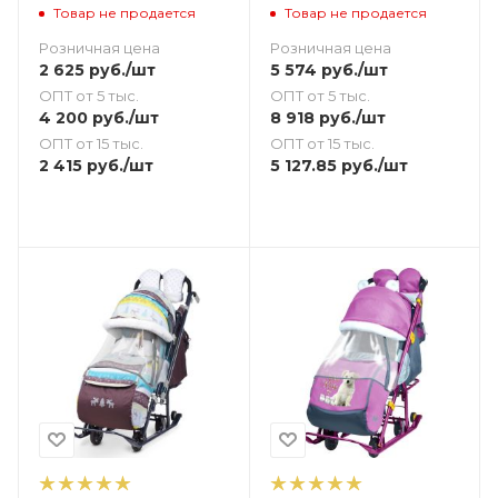
лимонный
Товар не продается
Товар не продается
Розничная цена
Розничная цена
2 625
руб.
/шт
5 574
руб.
/шт
ОПТ от 5 тыс.
ОПТ от 5 тыс.
4 200
руб.
/шт
8 918
руб.
/шт
ОПТ от 15 тыс.
ОПТ от 15 тыс.
2 415
руб.
/шт
5 127.85
руб.
/шт