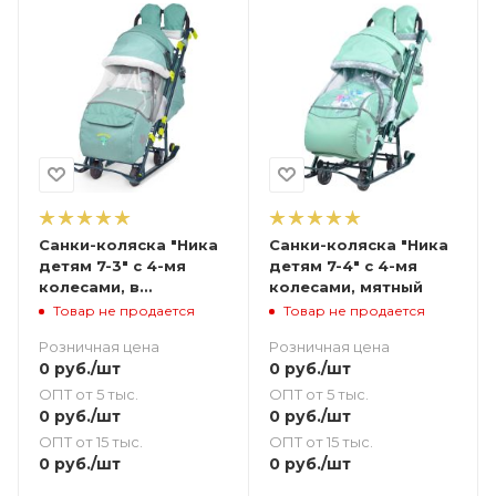
Санки-коляска "Ника
Санки-коляска "Ника
детям 7-3" с 4-мя
детям 7-4" с 4-мя
колесами, в
колесами, мятный
джинсовом стиле
Товар не продается
Товар не продается
(зеленый)
Розничная цена
Розничная цена
0
руб.
/шт
0
руб.
/шт
ОПТ от 5 тыс.
ОПТ от 5 тыс.
0
руб.
/шт
0
руб.
/шт
ОПТ от 15 тыс.
ОПТ от 15 тыс.
0
руб.
/шт
0
руб.
/шт