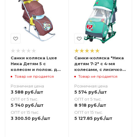
Санки коляска Luxe
Санки-коляска "Ника
Ника Детям 5 с
детям 7-2" с 4-мя
колесом и полож. для
колесами, с лисичкой
сна
изумрудный
Товар не продается
Товар не продается
Розничная цена
Розничная цена
3 588
руб.
/шт
5 574
руб.
/шт
ОПТ от 5 тыс.
ОПТ от 5 тыс.
5 740
руб.
/шт
8 918
руб.
/шт
ОПТ от 15 тыс.
ОПТ от 15 тыс.
3 300.50
руб.
/шт
5 127.85
руб.
/шт