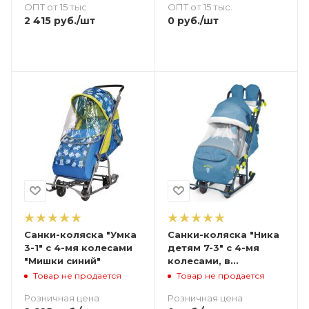
ОПТ от 15 тыс.
ОПТ от 15 тыс.
2 415
руб.
/шт
0
руб.
/шт
Санки-коляска "Умка
Санки-коляска "Ника
3-1" с 4-мя колесами
детям 7-3" с 4-мя
"Мишки синий"
колесами, в
джинсовом стиле
Товар не продается
Товар не продается
(синий)
Розничная цена
Розничная цена