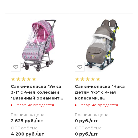
Санки-коляска "Умка
Санки-коляска "Ника
3-1" с 4-мя колесами
детям 7-3" с 4-мя
"Вязанный орнамент"
колесами, в
розовый
джинсовом стиле
Товар не продается
Товар не продается
(коричневый)
Розничная цена
Розничная цена
2 625
руб.
/шт
0
руб.
/шт
ОПТ от 5 тыс.
ОПТ от 5 тыс.
4 200
руб.
/шт
0
руб.
/шт