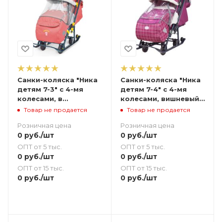
Санки-коляска "Ника
Санки-коляска "Ника
детям 7-3" с 4-мя
детям 7-4" с 4-мя
колесами, в
колесами, вишневый
джинсовом стиле
в клетку
Товар не продается
Товар не продается
(красный)
Розничная цена
Розничная цена
0
руб.
/шт
0
руб.
/шт
ОПТ от 5 тыс.
ОПТ от 5 тыс.
0
руб.
/шт
0
руб.
/шт
ОПТ от 15 тыс.
ОПТ от 15 тыс.
0
руб.
/шт
0
руб.
/шт