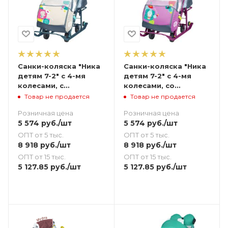
Санки-коляска "Ника
Санки-коляска "Ника
детям 7-2" с 4-мя
детям 7-2" с 4-мя
колесами, с
колесами, со
медвежонком
снеговиком орхидея
Товар не продается
Товар не продается
бежевый
Розничная цена
Розничная цена
5 574
руб.
/шт
5 574
руб.
/шт
ОПТ от 5 тыс.
ОПТ от 5 тыс.
8 918
руб.
/шт
8 918
руб.
/шт
ОПТ от 15 тыс.
ОПТ от 15 тыс.
5 127.85
руб.
/шт
5 127.85
руб.
/шт