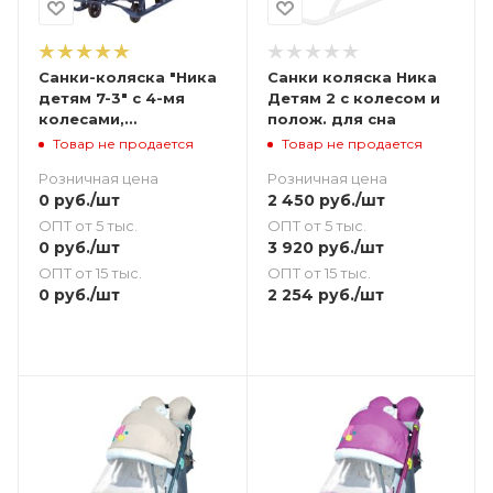
Санки-коляска "Ника
Санки коляска Ника
детям 7-3" с 4-мя
Детям 2 с колесом и
колесами,
полож. для сна
скандинавский
Товар не продается
Товар не продается
(розовый)
Розничная цена
Розничная цена
0
руб.
/шт
2 450
руб.
/шт
ОПТ от 5 тыс.
ОПТ от 5 тыс.
0
руб.
/шт
3 920
руб.
/шт
ОПТ от 15 тыс.
ОПТ от 15 тыс.
0
руб.
/шт
2 254
руб.
/шт