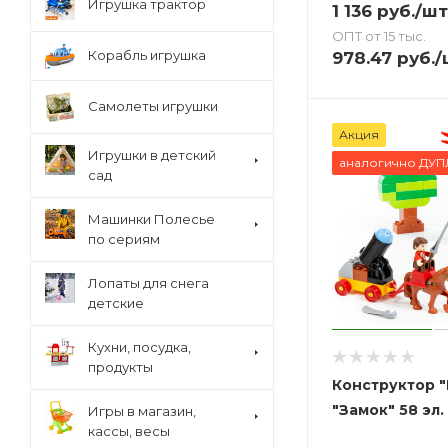
Игрушка трактор
1 136
руб.
/шт
ОПТ от 15 тыс.
Корабль игрушка
978.47
руб.
/
Самолеты игрушки
Акция
Игрушки в детский
аналогично ДУ
сад
Машинки Полесье
по сериям
Лопаты для снега
детские
Кухни, посудка,
продукты
Конструктор "
"Замок" 58 эл.
Игры в магазин,
кассы, весы