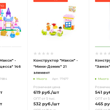
ПЛО
Макси" -
Конструктор "Макси" -
Констру
цесса" 146
"Мини-Домик" 21
"Замок"
элемент
77684
Арт.: 77677
Много
Много
Розничная цена
Розничн
т
619
руб.
/шт
541
ру
ОПТ от 5 тыс.
ОПТ от 5
т
532
руб.
/шт
465
ру
ОПТ от 15 тыс.
ОПТ от 15