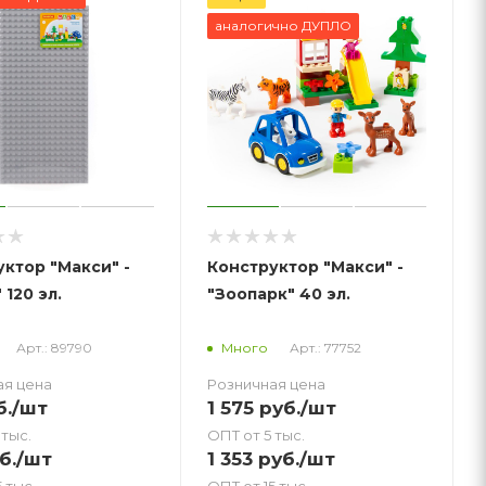
аналогично ДУПЛО
ктор "Макси" -
Конструктор "Макси" -
 120 эл.
"Зоопарк" 40 эл.
Арт.: 89790
Арт.: 77752
Много
ая цена
Розничная цена
б.
/шт
1 575
руб.
/шт
 тыс.
ОПТ от 5 тыс.
б.
/шт
1 353
руб.
/шт
 тыс.
ОПТ от 15 тыс.