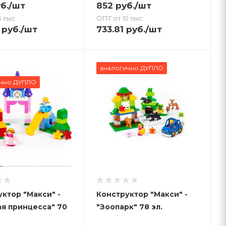
б.
/шт
852
руб.
/шт
 тыс.
ОПТ от 15 тыс.
руб.
/шт
733.81
руб.
/шт
аналогично ДУПЛО
ично ДУПЛО
ктор "Макси" -
Конструктор "Макси" -
ая принцесса" 70
"Зоопарк" 78 эл.