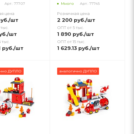
Арт.: 77707
Арт.: 77745
Много
ая цена
Розничная цена
уб.
/шт
2 200
руб.
/шт
 тыс.
ОПТ от 5 тыс.
уб.
/шт
1 890
руб.
/шт
 тыс.
ОПТ от 15 тыс.
1
руб.
/шт
1 629.13
руб.
/шт
ично ДУПЛО
аналогично ДУПЛО