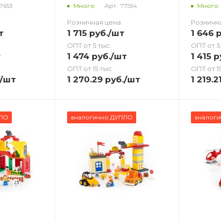
77653
Арт.: 77554
Много
Много
Розничная цена
Розничн
т
1 715
руб.
/шт
1 646
р
ОПТ от 5 тыс.
ОПТ от 5
т
1 474
руб.
/шт
1 415
р
ОПТ от 15 тыс.
ОПТ от 15
/шт
1 270.29
руб.
/шт
1 219.2
ПЛО
аналогично ДУПЛО
аналог