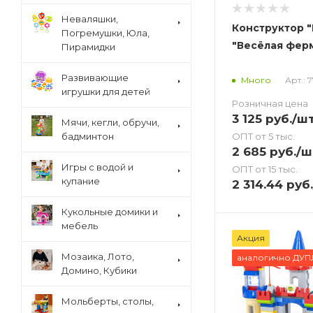
Неваляшки,
Конструктор "
Погремушки, Юла,
"Весёлая ферм
Пирамидки
Развивающие
Арт.: 
Много
игрушки для детей
Розничная цена
3 125
руб.
/ш
Мячи, кегли, обручи,
ОПТ от 5 тыс.
бадминтон
2 685
руб.
/ш
Игры с водой и
ОПТ от 15 тыс.
купание
2 314.44
руб.
Кукольные домики и
мебель
Акция
Мозаика, Лото,
аналогично ДУ
Домино, Кубики
Мольберты, столы,