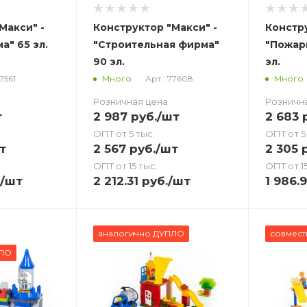
Макси" -
Конструктор "Макси" -
Констру
а" 65 эл.
"Строительная фирма"
"Пожар
90 эл.
эл.
77561
Арт.: 77608
Много
Много
Розничная цена
Розничн
т
2 987
руб.
/шт
2 683
р
ОПТ от 5 тыс.
ОПТ от 5
т
2 567
руб.
/шт
2 305
р
ОПТ от 15 тыс.
ОПТ от 15
/шт
2 212.31
руб.
/шт
1 986.
аналогично ДУПЛО
совмест
ПЛО