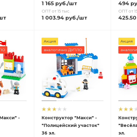
1 165
руб.
/шт
494
ру
ОПТ от 15 тыс.
ОПТ от 15
шт
1 003.94
руб.
/шт
425.50
Акция
Акция
ПЛО
аналогично ДУПЛО
аналог
Макси" -
Конструктор "Макси" -
Констру
"Полицейский участок"
"Весёл
36 эл.
эл.