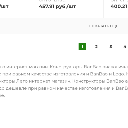
/шт
457.91
руб.
/шт
400.21
ПОКАЗАТЬ ЕЩЕ
1
2
3
4
о интернет магазин. Конструкторы BanBao аналогичны 
 при равном качестве изготовления и BanBao и Lego.
кторы Лего интернет магазин. Конструкторы BanBao ан
до дешевле при равном качестве изготовления и BanB
е.