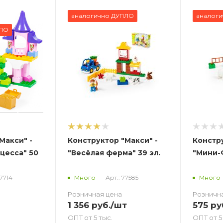
аналогично ДУПЛО
аналог
ПЛО
Макси" -
Конструктор "Макси" -
Констру
цесса" 50
"Весёлая ферма" 39 эл.
"Мини-Ф
77714
Арт.: 77585
Много
Много
Розничная цена
Розничн
1 356
руб.
/шт
575
ру
ОПТ от 5 тыс.
ОПТ от 5