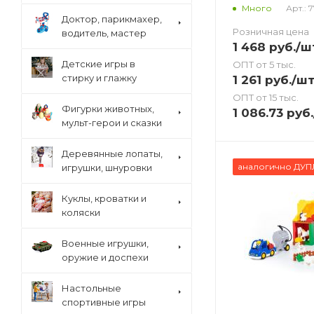
Арт.: 
Много
Доктор, парикмахер,
Розничная цена
водитель, мастер
1 468
руб.
/ш
Детские игры в
ОПТ от 5 тыс.
стирку и глажку
1 261
руб.
/ш
ОПТ от 15 тыс.
Фигурки животных,
1 086.73
руб.
мульт-герои и сказки
Деревянные лопаты,
аналогично ДУ
игрушки, шнуровки
Куклы, кроватки и
коляски
Военные игрушки,
оружие и доспехи
Настольные
спортивные игры