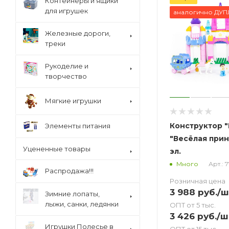
Контейнеры и ящики
для игрушек
аналогично ДУ
Железные дороги,
треки
Рукоделие и
творчество
Мягкие игрушки
Конструктор "
Элементы питания
"Весёлая прин
Уцененные товары
эл.
Арт.: 
Много
Распродажа!!!
Розничная цена
3 988
руб.
/ш
Зимние лопаты,
лыжи, санки, ледянки
ОПТ от 5 тыс.
3 426
руб.
/ш
Игрушки Полесье в
ОПТ от 15 тыс.