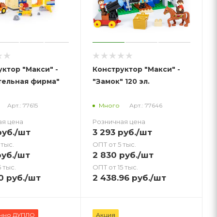
ктор "Макси" -
Конструктор "Макси" -
тельная фирма"
"Замок" 120 эл.
Арт.: 77615
Арт.: 77646
Много
ая цена
Розничная цена
уб.
/шт
3 293
руб.
/шт
 тыс.
ОПТ от 5 тыс.
уб.
/шт
2 830
руб.
/шт
 тыс.
ОПТ от 15 тыс.
0
руб.
/шт
2 438.96
руб.
/шт
ично ДУПЛО
Акция