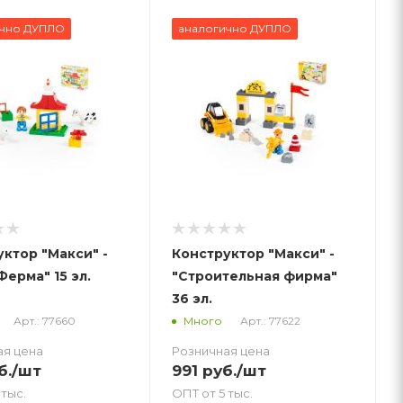
ично ДУПЛО
аналогично ДУПЛО
ктор "Макси" -
Конструктор "Макси" -
ерма" 15 эл.
"Строительная фирма"
36 эл.
Арт.: 77660
Арт.: 77622
Много
ая цена
Розничная цена
б.
/шт
991
руб.
/шт
 тыс.
ОПТ от 5 тыс.