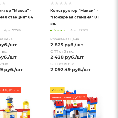
ктор "Макси" -
Конструктор "Макси" -
ная станция" 64
"Пожарная станция" 81
эл.
Арт.: 77516
Арт.: 77509
Много
ая цена
Розничная цена
уб.
/шт
2 825
руб.
/шт
 тыс.
ОПТ от 5 тыс.
уб.
/шт
2 428
руб.
/шт
 тыс.
ОПТ от 15 тыс.
99
руб.
/шт
2 092.49
руб.
/шт
им с ДУПЛО
Акция
аналогично ДУПЛО