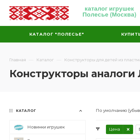
каталог игрушек
Полесье (Москва)
КАТАЛОГ "ПОЛЕСЬЕ"
КУПИТ
—
—
Главная
Каталог
Конструкторы для детей из пластм
Конструкторы аналоги 
По умолчанию (убы
КАТАЛОГ
Новинки игрушек
Цена