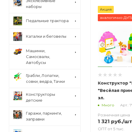
Эксклюзивные
наборы
Акция
аналогично ДУ
Педальные трактора
Каталки и беговелы
Машинки,
Самосвалы,
Автобусы
Грабли, Лопатки,
совки, ведра, Тачки
Конструктор "
"Весёлая прин
Конструкторы
эл.
детские
Арт.: 
Много
Гаражи, паркинги,
Розничная цена
заправки
1 321
руб.
/шт
ОПТ от 5 тыс.