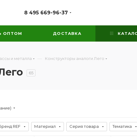
8 495 669-96-37
Ь ОПТОМ
ДОСТАВКА
КАТАЛ
—
ассы и металла
Конструкторы аналоги Лего
Лего
65
вание)
Бренд REF
Материал
Серия товара
Тематика