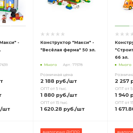
Макси" -
Конструктор "Макси" -
Констру
.
"Весёлая ферма" 50 эл.
"Строи
66 эл.
77639
Арт.: 77578
Много
Много
Розничная цена
Розничн
т
2 188
руб.
/шт
2 257
р
ОПТ от 5 тыс.
ОПТ от 5
т
1 880
руб.
/шт
1 940
р
ОПТ от 15 тыс.
ОПТ от 15
.
/шт
1 620.28
руб.
/шт
1 671.8
аналогично ДУПЛО
аналог