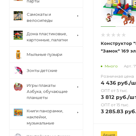
парты
Cамокаты и
велосипеды
Дома пластиковые,
картонные, палатки
Конструктор "
"Замок" 169 эл
Мыльные пузыри
Арт.: 
Много
Зонты детские
Розничная цена
4 436
руб.
/ш
Игры плакаты
ОПТ от 5 тыс.
Азбука, обучающие
3 812
руб.
/ш
планшеты
ОПТ от 15 тыс.
3 285.83
руб
Книги панорамки,
наклейки,
музыкальные
Акция