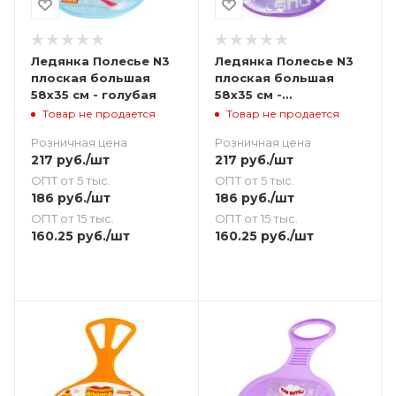
Ледянка Полесье N3
Ледянка Полесье N3
плоская большая
плоская большая
58х35 см - голубая
58х35 см -
фиолетовая
Товар не продается
Товар не продается
Розничная цена
Розничная цена
217
руб.
/шт
217
руб.
/шт
ОПТ от 5 тыс.
ОПТ от 5 тыс.
186
руб.
/шт
186
руб.
/шт
ОПТ от 15 тыс.
ОПТ от 15 тыс.
160.25
руб.
/шт
160.25
руб.
/шт