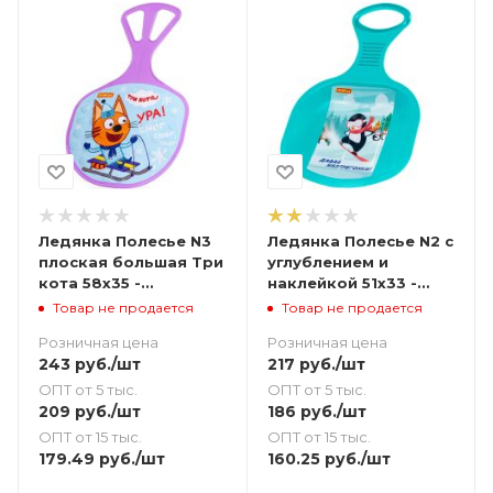
Ледянка Полесье N3
Ледянка Полесье N2 с
плоская большая Три
углублением и
кота 58х35 -
наклейкой 51х33 -
фиолетовая
бирюзовая
Товар не продается
Товар не продается
Розничная цена
Розничная цена
243
руб.
/шт
217
руб.
/шт
ОПТ от 5 тыс.
ОПТ от 5 тыс.
209
руб.
/шт
186
руб.
/шт
ОПТ от 15 тыс.
ОПТ от 15 тыс.
179.49
руб.
/шт
160.25
руб.
/шт