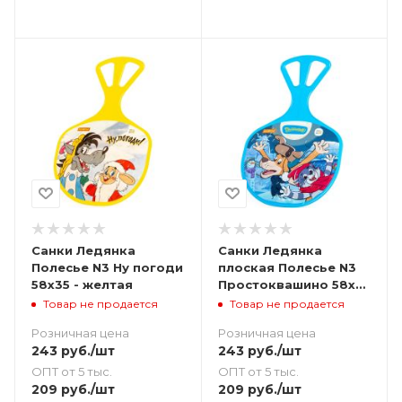
Санки Ледянка
Санки Ледянка
Полесье N3 Ну погоди
плоская Полесье N3
58х35 - желтая
Простоквашино 58х35
- голубая
Товар не продается
Товар не продается
Розничная цена
Розничная цена
243
руб.
/шт
243
руб.
/шт
ОПТ от 5 тыс.
ОПТ от 5 тыс.
209
руб.
/шт
209
руб.
/шт