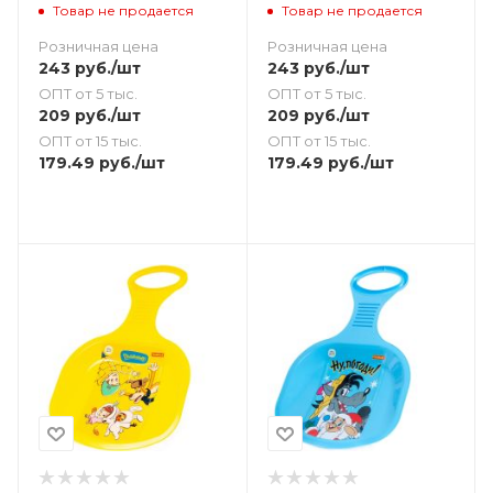
51х33 - бирюзовые
кота 51х33 - голубая
Товар не продается
Товар не продается
Розничная цена
Розничная цена
243
руб.
/шт
243
руб.
/шт
ОПТ от 5 тыс.
ОПТ от 5 тыс.
209
руб.
/шт
209
руб.
/шт
ОПТ от 15 тыс.
ОПТ от 15 тыс.
179.49
руб.
/шт
179.49
руб.
/шт