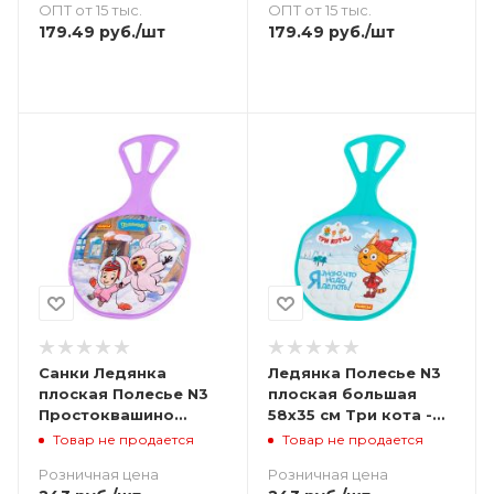
ОПТ от 15 тыс.
ОПТ от 15 тыс.
179.49
руб.
/шт
179.49
руб.
/шт
Санки Ледянка
Ледянка Полесье N3
плоская Полесье N3
плоская большая
Простоквашино
58х35 см Три кота -
(новые) 58х35 -
бирюзовая
Товар не продается
Товар не продается
фиолетовая
Розничная цена
Розничная цена