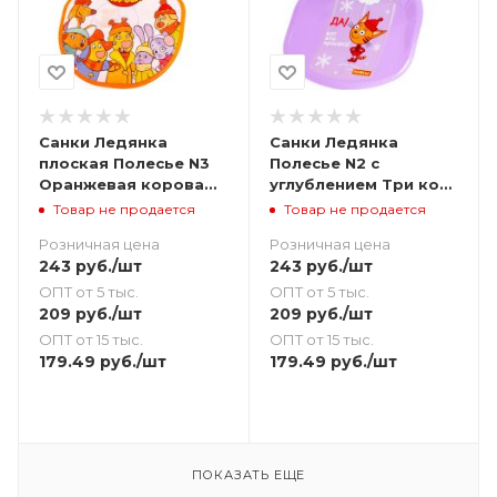
Санки Ледянка
Санки Ледянка
плоская Полесье N3
Полесье N2 с
Оранжевая корова
углублением Три кота
58х35 - оранжевая
51х33 - фиолетовая
Товар не продается
Товар не продается
Розничная цена
Розничная цена
243
руб.
/шт
243
руб.
/шт
ОПТ от 5 тыс.
ОПТ от 5 тыс.
209
руб.
/шт
209
руб.
/шт
ОПТ от 15 тыс.
ОПТ от 15 тыс.
179.49
руб.
/шт
179.49
руб.
/шт
ПОКАЗАТЬ ЕЩЕ