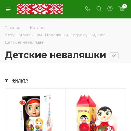
0
—
—
Главная
Каталог
—
Игрушки малышам - Неваляшки, Погремушки, Юла
Детские неваляшки
Детские неваляшки
40
ФИЛЬТР