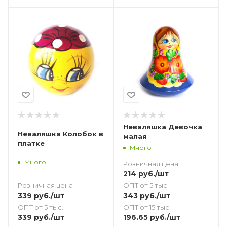
Неваляшка Девочка
Неваляшка Колобок в
малая
платке
Много
Много
Розничная цена
214
руб.
/шт
Розничная цена
ОПТ от 5 тыс.
339
руб.
/шт
343
руб.
/шт
ОПТ от 5 тыс.
ОПТ от 15 тыс.
339
руб.
/шт
196.65
руб.
/шт