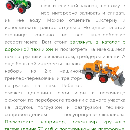
люк и сливной клапан, поэтому в
нее интересно заливать и сливать
из нее воду. Можно отцепить цистерну и
использовать трактор отдельно. Но здесь на этой
странице конечно не все многообразие
ассортимента. Вам стоит
заглянуть в каталог с
дорожной техникой
и посмотреть на имеющиеся
там погрузчики, экскаваторы, грейдеры и катки.
А
еще большой интерес вызывают
наборы из 2-х машиной:
трейлер-перевозчик и трактор-
погрузчик на нем. Ребенок
сможет дополнить свои игры в песочнице
сюжетом по переброске техники с одного участка
на другой, погрузкой и разгрузкой техники,
сопровождением полуприцепа-тяжеловоза.
Пос
мотрите, например, экземпляр крупного
тягача (длина 70 см!) с погрузчиком на платформе.