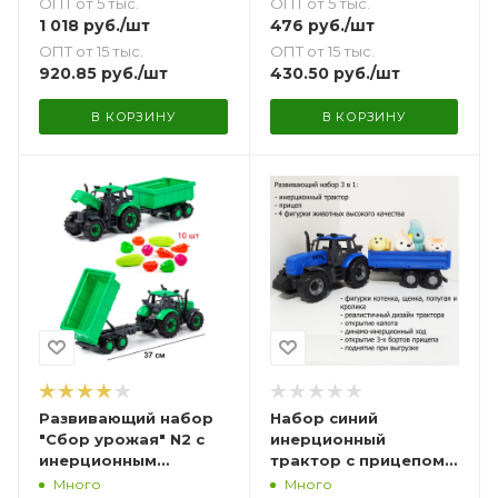
ОПТ от 5 тыс.
ОПТ от 5 тыс.
1 018
руб.
/шт
476
руб.
/шт
ОПТ от 15 тыс.
ОПТ от 15 тыс.
920.85
руб.
/шт
430.50
руб.
/шт
В КОРЗИНУ
В КОРЗИНУ
Развивающий набор
Набор синий
"Сбор урожая" N2 с
инерционный
инерционным
трактор с прицепом и
трактором с
4 фигурки животных
Много
Много