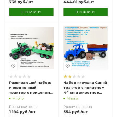
735
руб.
/шт
444.81
руб.
/шт
В КОРЗИНУ
В КОРЗИНУ
Развивающий набор:
Набор игрушка Синий
инерционный
трактор с прицепом
трактор с прицепом и
44 см и животное
6 фигурок домашних
корова коричневая
Много
Много
животных
Розничная цена
Розничная цена
1 184
руб.
/шт
554
руб.
/шт