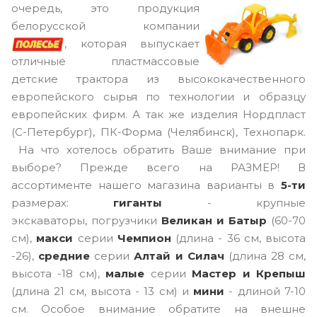
очередь, это продукция
белорусской компании
, которая выпускает
отличные пластмассовые
детские трактора из высококачественного
европейского сырья по технологии и образцу
европейских фирм. А так же изделия Нордпласт
(С-Петербург), ПК-Форма (Челябинск), Технопарк.
На что хотелось обратить Ваше внимание при
выборе? Прежде всего на РАЗМЕР! В
ассортименте нашего магазина варианты в
5-ти
размерах:
гиганты
- крупные
экскаваторы, погрузчики
Великан и Батыр
(60-70
см),
макси
серии
Чемпион
(длина - 36 см, высота
-26),
средние
серии
Алтай и Силач
(длина 28 см,
высота -18 см),
малые
серии
Мастер и Крепыш
(длина 21 см, высота - 13 см) и
мини
- длиной 7-10
см. Особое внимание обратите на внешне