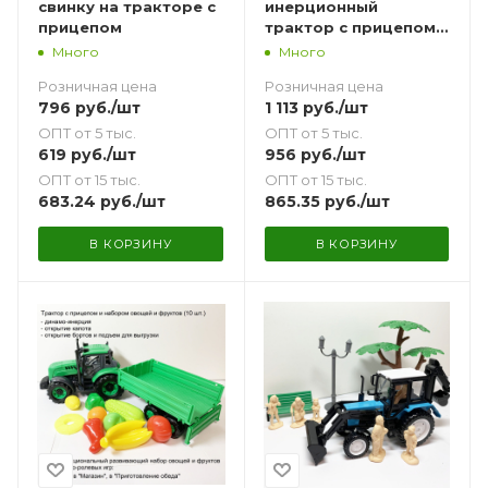
свинку на тракторе с
инерционный
прицепом
трактор с прицепом и
6 фигурок домашних
Много
Много
животных
Розничная цена
Розничная цена
796
руб.
/шт
1 113
руб.
/шт
ОПТ от 5 тыс.
ОПТ от 5 тыс.
619
руб.
/шт
956
руб.
/шт
ОПТ от 15 тыс.
ОПТ от 15 тыс.
683.24
руб.
/шт
865.35
руб.
/шт
В КОРЗИНУ
В КОРЗИНУ