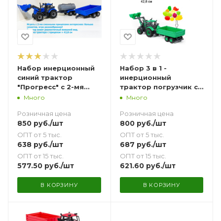
Набор инерционный
Набор 3 в 1 -
синий трактор
инерционный
"Прогресс" с 2-мя
трактор погрузчик с
прицепами бортовой
ковшом-
Много
Много
и цистерна - 43 см
манипулятором, с
Розничная цена
Розничная цена
бортовым прицепом
850
руб.
/шт
800
руб.
/шт
(42,8 см), и с набором
мини овощей и
ОПТ от 5 тыс.
ОПТ от 5 тыс.
фруктов (10 шт.)
638
руб.
/шт
687
руб.
/шт
ОПТ от 15 тыс.
ОПТ от 15 тыс.
577.50
руб.
/шт
621.60
руб.
/шт
В КОРЗИНУ
В КОРЗИНУ