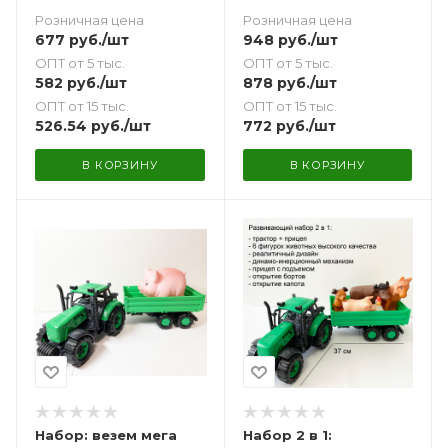
прицепом и набором
(эконом-упаковка)
Розничная цена
Розничная цена
овощей
677
руб.
/шт
948
руб.
/шт
ОПТ от 5 тыс.
ОПТ от 5 тыс.
582
руб.
/шт
878
руб.
/шт
ОПТ от 15 тыс.
ОПТ от 15 тыс.
526.54
руб.
/шт
772
руб.
/шт
В КОРЗИНУ
В КОРЗИНУ
Набор: везем мега
Набор 2 в 1: