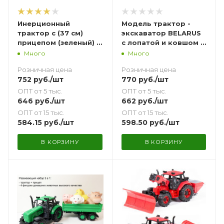
Инерционный
Модель трактор -
трактор с (37 см)
экскаватор BELARUS
прицепом (зеленый) и
с лопатой и ковшом -
овощами и фруктами
16,5 см и фигурками
Много
Много
(10 шт.)
людей
Розничная цена
Розничная цена
752
руб.
/шт
770
руб.
/шт
ОПТ от 5 тыс.
ОПТ от 5 тыс.
646
руб.
/шт
662
руб.
/шт
ОПТ от 15 тыс.
ОПТ от 15 тыс.
584.15
руб.
/шт
598.50
руб.
/шт
В КОРЗИНУ
В КОРЗИНУ