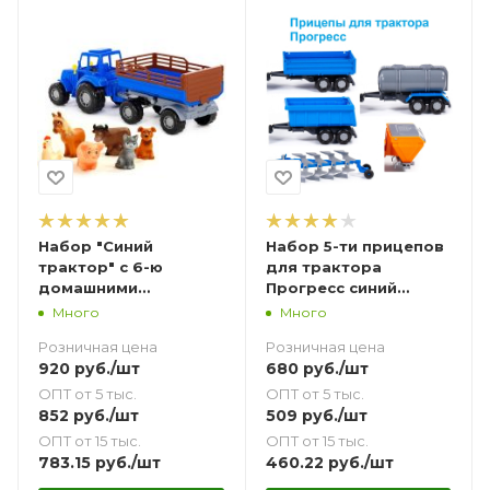
Набор "Синий
Набор 5-ти прицепов
трактор" с 6-ю
для трактора
домашними
Прогресс синий
животными
Полесье
Много
Много
Розничная цена
Розничная цена
920
руб.
/шт
680
руб.
/шт
ОПТ от 5 тыс.
ОПТ от 5 тыс.
852
руб.
/шт
509
руб.
/шт
ОПТ от 15 тыс.
ОПТ от 15 тыс.
783.15
руб.
/шт
460.22
руб.
/шт