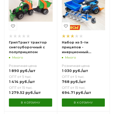
ГрипТракт трактор
Набор из 5-ти
снегоуборочный с
прицепов -
полуприцепом
инерционный
трактор Прогресс
Много
Много
Полесье синий
Розничная цена
Розничная цена
1 890
руб.
/шт
1 030
руб.
/шт
ОПТ от 5 тыс.
ОПТ от 5 тыс.
1 414
руб.
/шт
768
руб.
/шт
ОПТ от 15 тыс.
ОПТ от 15 тыс.
1 279.52
руб.
/шт
694.71
руб.
/шт
В КОРЗИНУ
В КОРЗИНУ