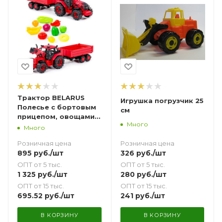
Трактор BELARUS
Игрушка погрузчик 25
Полесье с бортовым
см
прицепом, овощами и
Много
фруктами (10 шт.)
Много
Розничная цена
Розничная цена
326
руб.
/шт
895
руб.
/шт
ОПТ от 5 тыс.
ОПТ от 5 тыс.
280
руб.
/шт
1 325
руб.
/шт
ОПТ от 15 тыс.
ОПТ от 15 тыс.
241
руб.
/шт
695.52
руб.
/шт
В КОРЗИНУ
В КОРЗИНУ