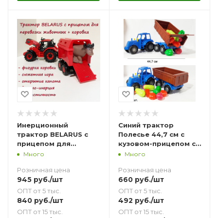
Инерционный
Синий трактор
трактор BELARUS с
Полесье 44,7 см с
прицепом для
кузовом-прицепом с
перевозки 37 см и
10-ю мини овощами
Много
Много
животным-коровкой
развивающий
Розничная цена
Розничная цена
12 см
игровой набор
945
руб.
/шт
660
руб.
/шт
"Везем урожай на
тракторе"
ОПТ от 5 тыс.
ОПТ от 5 тыс.
840
руб.
/шт
492
руб.
/шт
ОПТ от 15 тыс.
ОПТ от 15 тыс.