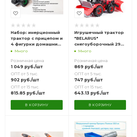
Набор: инерционный
Игрушечный трактор
трактор с прицепом и
"BELARUS"
4 фигурки домашних
снегоуборочный 29
животных
см
Много
Много
Розничная цена
Розничная цена
1 049
руб.
/шт
869
руб.
/шт
ОПТ от 5 тыс.
ОПТ от 5 тыс.
902
руб.
/шт
747
руб.
/шт
ОПТ от 15 тыс.
ОПТ от 15 тыс.
815.85
руб.
/шт
643.13
руб.
/шт
В КОРЗИНУ
В КОРЗИНУ