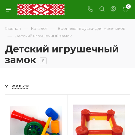
0
—
—
Главная
Каталог
Военные игрушки для мальчиков
—
Детский игрушечный замок
Детский игрушечный
замок
8
ФИЛЬТР