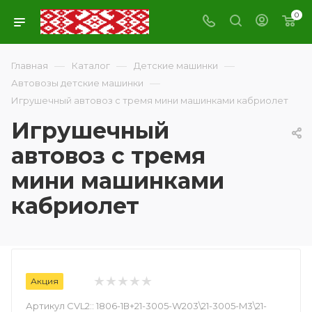
0
—
—
—
Главная
Каталог
Детские машинки
—
Автовозы детские машинки
Игрушечный автовоз с тремя мини машинками кабриолет
Игрушечный
автовоз с тремя
мини машинками
кабриолет
Акция
Артикул CVL2::
1806-1В+21-3005-W203\21-3005-M3\21-