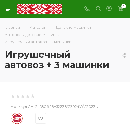
0
—
—
—
Главная
Каталог
Детские машинки
—
Автовозы детские машинки
Игрушечный автовоз + 3 машинки
Игрушечный
автовоз + 3 машинки
Артикул CVL2::
1806-1В+52238\52024W\52023N