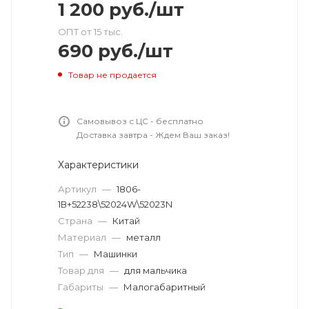
1 200
руб.
/шт
ОПТ от 15 тыс.
690
руб.
/шт
Товар не продается
Самовывоз с ЦС - бесплатно
Доставка завтра - Ждем Ваш заказ!
Характеристики
Артикул
—
1806-
1В+52238\52024W\52023N
Страна
—
Китай
Материал
—
металл
Тип
—
Машинки
Товар для
—
для мальчика
Габариты
—
Малогабаритный