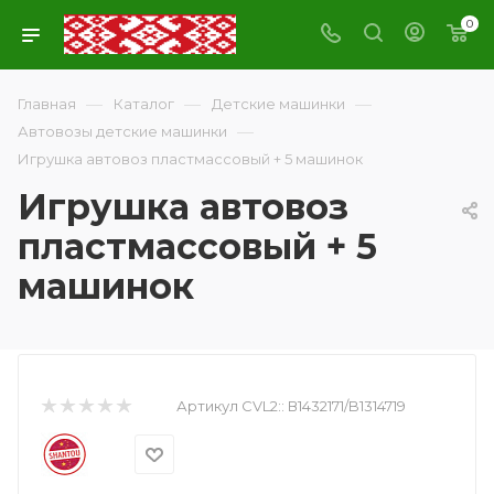
0
—
—
—
Главная
Каталог
Детские машинки
—
Автовозы детские машинки
Игрушка автовоз пластмассовый + 5 машинок
Игрушка автовоз
пластмассовый + 5
машинок
Артикул CVL2::
В1432171/B1314719