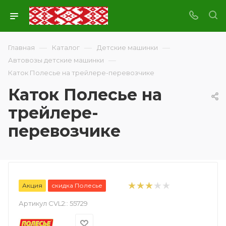
—
—
—
Главная
Каталог
Детские машинки
—
Автовозы детские машинки
Каток Полесье на трейлере-перевозчике
Каток Полесье на
трейлере-
перевозчике
Акция
скидка Полесье
Артикул CVL2::
55729