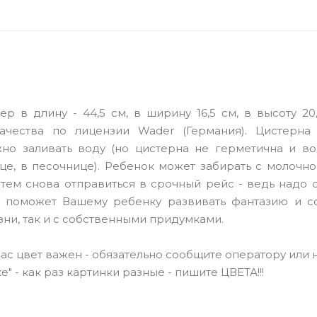
 в длину - 44,5 см, в ширину 16,5 см, в высоту 20
ачества по лицензии Wader (Германия). Цистерна
о заливать воду (но цистерна не герметична и во
ице, в песочнице). Ребенок может забирать с молоч
тем снова отправиться в срочный рейс - ведь надо 
 поможет Вашему ребенку развивать фантазию и со
ни, так и с собственными придумками.
Вас цвет важен - обязательно сообщите оператору или
е" - как раз картинки разные - пишите ЦВЕТА!!!