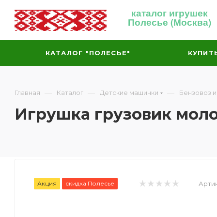
каталог игрушек
Полесье (Москва)
КАТАЛОГ "ПОЛЕСЬЕ"
КУПИТ
—
—
—
Главная
Каталог
Детские машинки
Бензовоз 
Игрушка грузовик молок
Акция
скидка Полесье
Артик