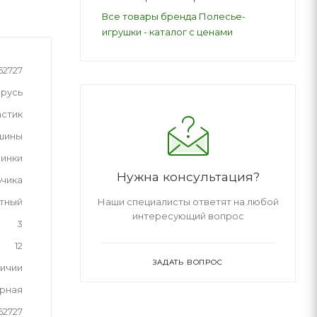
Все товары бренда Полесье-
игрушки - каталог с ценами
62727
русь
астик
шины
инки
Нужна консультация?
ьчика
Наши специалисты ответят на любой
тный
интересующий вопрос
3
12
ЗАДАТЬ ВОПРОС
личии
рная
62727