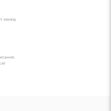
т заказу
исания,
сят