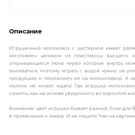
Описание
Игрушечный молоковоз с цистерной имеет размер
изготовлен целиком из пластмассы высшего к
открывающихся люка через которые внутрь можн
выливаться, поэтому играть с водой нужно на ул
продукцию и перевозить её на молокозавод. А за
молоко не может ждать! Так игрушка молоковоз
сюжеты как на основе увиденного во взрослой жиз
Внимание: цвет игрушки бывает разный. Если для 
в примечании к заказу. И не пишите "как на картинк