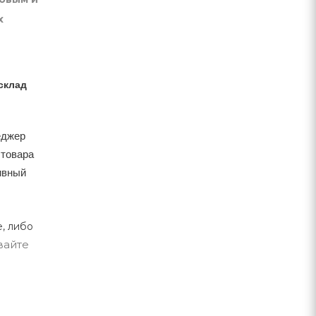
х
склад
еджер
 товара
тивный
, либо
вайте