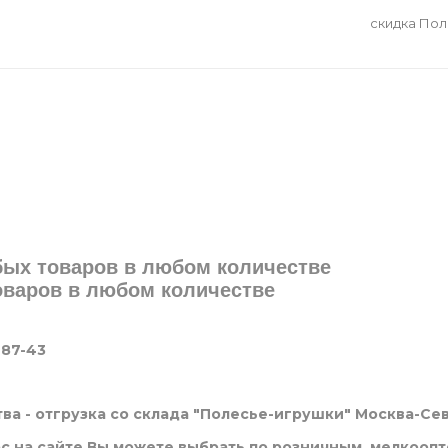
скидка По
юбых товаров в любом количестве
товаров в любом количестве
-87-43
ва - отгрузка со склада "Полесье-игрушки" Москва-Се
нас на сайте Вы можете выбрать по розничным, мелкооп