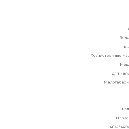
Бела
пл
Хозяйственные ма
Маш
для мал
Малогабари
В на
Плане
48103440