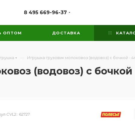
8 495 669-96-37
Ь ОПТОМ
ДОСТАВКА
КАТАЛ
—
игрушка
Игрушка грузовик молоковоз (водовоз) с бочкой - 4
овоз (водовоз) с бочкой 
ул CVL2::
62727